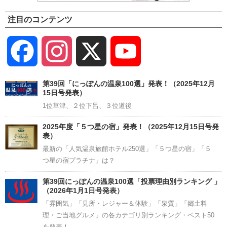
注目のコンテンツ
Facebook
Instagram
X
YouTube
Channel
第39回「にっぽんの温泉100選」発表！（2025年12月
15日号発表）
1位草津、２位下呂、３位道後
2025年度「５つ星の宿」発表！（2025年12月15日号発
表）
最新の「人気温泉旅館ホテル250選」「５つ星の宿」「５
つ星の宿プラチナ」は？
第39回にっぽんの温泉100選「投票理由別ランキング 」
（2026年1月1日号発表）
「雰囲気」「見所・レジャー＆体験」「泉質」「郷土料
理・ご当地グルメ」の各カテゴリ別ランキング・ベスト50
を発表！