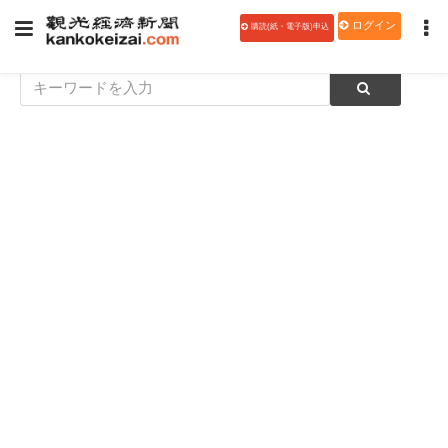
ログイン
購読(紙・電子版)申込