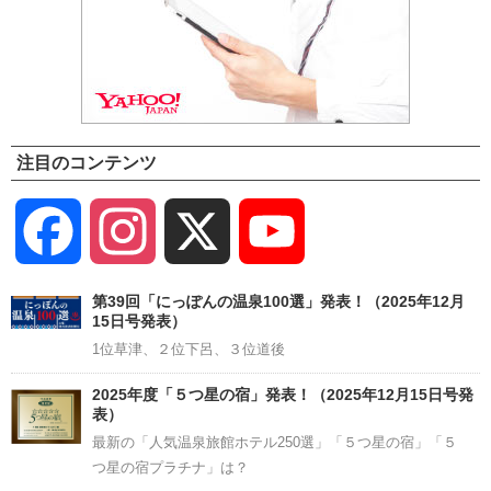
注目のコンテンツ
Facebook
Instagram
X
YouTube
Channel
第39回「にっぽんの温泉100選」発表！（2025年12月
15日号発表）
1位草津、２位下呂、３位道後
2025年度「５つ星の宿」発表！（2025年12月15日号発
表）
最新の「人気温泉旅館ホテル250選」「５つ星の宿」「５
つ星の宿プラチナ」は？