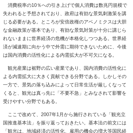
消費税率の10％への引き上げで個人消費は数兆円規模で
失われると予想されており、政府は有効な景気刺激策を講
じる必要がある。ところが安倍政権のアベノミクスは大胆
な金融政策が基本であり、有効な景気対策が十分に講じら
れないままに世界経済の危機が本格化しつつある。世界経
済が減速期に向かう中で外需に期待できないために、今後
は国内消費の活性化による内需拡大が不可欠になる。
観光産業は裾野の広い産業であり、国内消費の活性化に
よる内需拡大に大きく貢献できる分野である。しかしその
一方で、景気の落ち込みによって日常生活が厳しくなって
くると、観光は真っ先に「不要不急」とみなされて影響を
受けやすい分野でもある。
ここで改めて、2007年1月から施行されている「観光立
国推進基本法」を振り返っておきたい。基本法の前文には
「観光は、地域経済の活性化、雇用の機会の増大等国民経