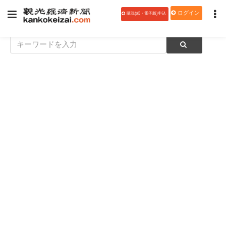
ログイン
購読(紙・電子版)申込