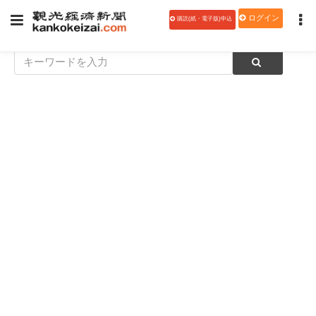
ログイン
購読(紙・電子版)申込