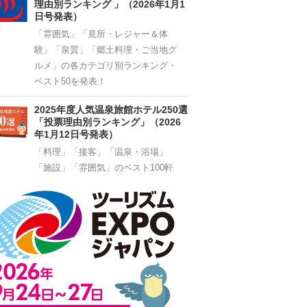
理由別ランキング 」（2026年1月1
日号発表）
「雰囲気」「見所・レジャー＆体
験」「泉質」「郷土料理・ご当地グ
ルメ」の各カテゴリ別ランキング・
ベスト50を発表！
2025年度人気温泉旅館ホテル250選
「投票理由別ランキング」（2026
年1月12日号発表）
「料理」「接客」「温泉・浴場」
「施設」「雰囲気」のベスト100軒