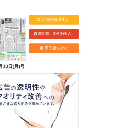
会員登録(無料)
購読(紙・電子版)申込
電子版を読む
月10日(月)号