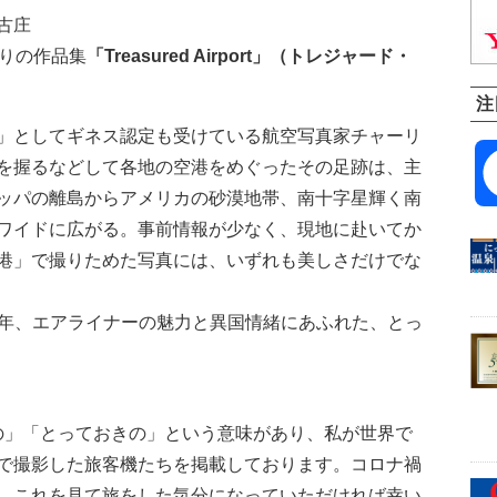
古庄
ぶりの作品集
「
Treasured Airport
」
（トレジャード・
注
」としてギネス認定も受けている航空写真家チャーリ
を握るなどして各地の空港をめぐったその足跡は、主
ッパの離島からアメリカの砂漠地帯、南十字星輝く南
ワイドに広がる。事前情報が少なく、現地に赴いてか
港」で撮りためた写真には、いずれも美しさだけでな
ら約10年、エアライナーの魅力と異国情緒にあふれた、とっ
秘蔵の」「とっておきの」という意味があり、私が世界で
で撮影した旅客機たちを掲載しております。コロナ禍
、これを見て旅をした気分になっていただければ幸い