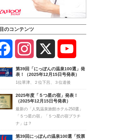
目のコンテンツ
Facebook
Instagram
X
YouTube
Channel
第39回「にっぽんの温泉100選」発
表！（2025年12月15日号発表）
1位草津、２位下呂、３位道後
2025年度「５つ星の宿」発表！
（2025年12月15日号発表）
最新の「人気温泉旅館ホテル250選」
「５つ星の宿」「５つ星の宿プラチ
ナ」は？
第39回にっぽんの温泉100選「投票