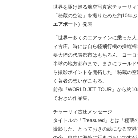
世界を駆け巡る航空写真家チャーリィ
「秘蔵の空港」を撮りためた約10年
エアポート）
発表
「世界一多くのエアラインに乗った人
ィ古庄。時には自ら軽飛行機の操縦桿
要大陸の代表都市はもちろん、ヨーロ
半球の地方都市まで、まさにワールド
ら撮影ポイントを開拓した「秘蔵の空
く著者の想いがこもる。
前作『WORLD JET TOUR』か
ておきの作品集。
チャーリィ古庄メッセージ
タイトルの「Treasured」とは「
撮影した、とっておきの絵になる空港
の今、自由に海外に行きづらいですが