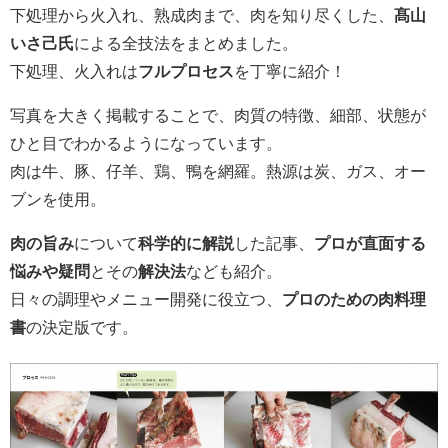
下処理から火入れ、熟成肉まで、肉を知り尽くした、
髙山
いさ己氏
による全技法をまとめました。
下処理、火入れは
フルプロセス
を丁寧に紹介！
写真を大きく掲載することで、肉質の特徴、細部、状態が
ひと目でわかるようになっています。
肉は牛、豚、仔羊、鶏、鴨を網羅。熱源は炭、ガス、オー
ブンを使用。
肉の旨み
について
科学的に解説
した記事、
プロが直面する
悩みや疑問
とその
解決法
なども紹介。
日々の調理やメニュー開発に役立つ、
プロのための肉料理
書
の決定版です。