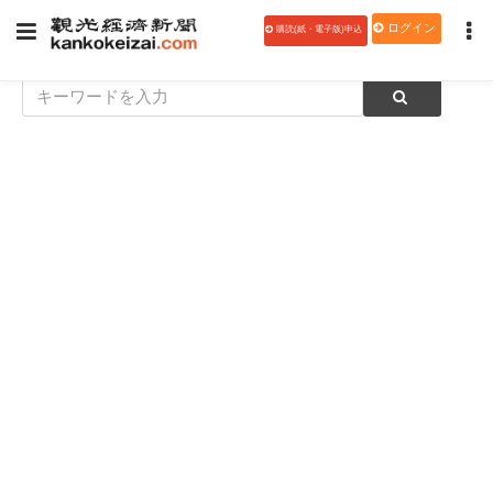
ログイン
購読(紙・電子版)申込