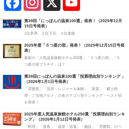
Facebook
Instagram
X
YouTube
Channel
第39回「にっぽんの温泉100選」発表！（2025年12月
15日号発表）
1位草津、２位下呂、３位道後
2025年度「５つ星の宿」発表！（2025年12月15日号発
表）
最新の「人気温泉旅館ホテル250選」「５つ星の宿」「５
つ星の宿プラチナ」は？
第39回にっぽんの温泉100選「投票理由別ランキング 」
（2026年1月1日号発表）
「雰囲気」「見所・レジャー＆体験」「泉質」「郷土料
理・ご当地グルメ」の各カテゴリ別ランキング・ベスト50
を発表！
2025年度人気温泉旅館ホテル250選「投票理由別ランキ
ング」（2026年1月12日号発表）
「料理」「接客」「温泉・浴場」「施設」「雰囲気」のベ