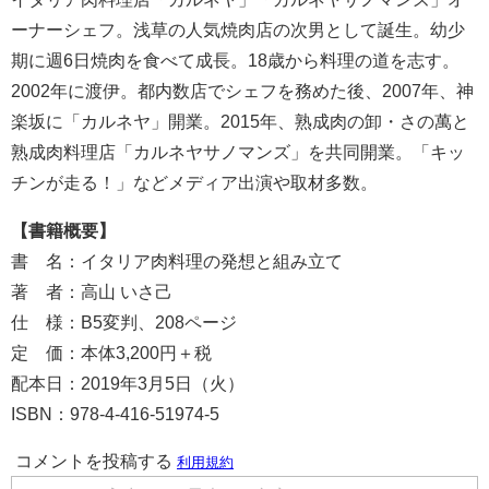
ーナーシェフ。浅草の人気焼肉店の次男として誕生。幼少
期に週6日焼肉を食べて成長。18歳から料理の道を志す。
2002年に渡伊。都内数店でシェフを務めた後、2007年、神
楽坂に「カルネヤ」開業。2015年、熟成肉の卸・さの萬と
熟成肉料理店「カルネヤサノマンズ」を共同開業。「キッ
チンが走る！」などメディア出演や取材多数。
【書籍概要】
書 名：イタリア肉料理の発想と組み立て
著 者：高山 いさ己
仕 様：B5変判、208ページ
定 価：本体3,200円＋税
配本日：2019年3月5日（火）
ISBN：978-4-416-51974-5