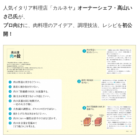
人気イタリア料理店「カルネヤ
」オーナーシェフ・髙山い
さ己氏
が、
プロ向け
に、肉料理のアイデア、調理技法、レシピを
初公
開！