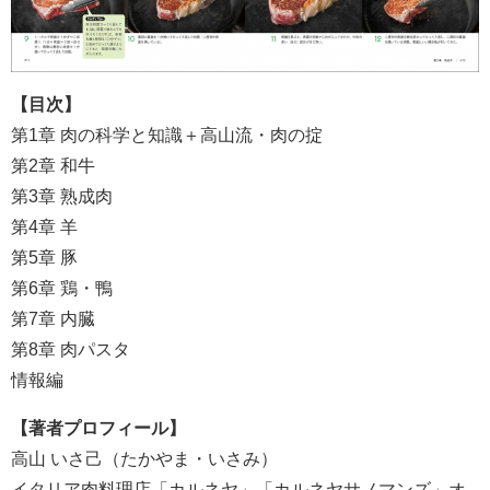
【目次】
第1章 肉の科学と知識＋高山流・肉の掟
第2章 和牛
第3章 熟成肉
第4章 羊
第5章 豚
第6章 鶏・鴨
第7章 内臓
第8章 肉パスタ
情報編
【著者プロフィール】
高山 いさ己（たかやま・いさみ）
イタリア肉料理店「カルネヤ」「カルネヤサノマンズ」オ