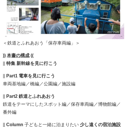
＜鉄道とふれあおう「保存車両編」＞
))
本書の構成
((
||
特集 新幹線を見に行こう
||
Part1 電車を見に行こう
車両基地編／橋編／公園編／施設編
||
Part2 鉄道とふれあおう
鉄道をテーマにしたスポット編／保存車両編／博物館編／
番外編
||
Column
子どもと一緒に泊まりたい
少し遠くの宿泊施設