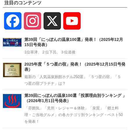
注目のコンテンツ
Facebook
Instagram
X
YouTube
Channel
第39回「にっぽんの温泉100選」発表！（2025年12月
15日号発表）
1位草津、２位下呂、３位道後
2025年度「５つ星の宿」発表！（2025年12月15日号発
表）
最新の「人気温泉旅館ホテル250選」「５つ星の宿」「５
つ星の宿プラチナ」は？
第39回にっぽんの温泉100選「投票理由別ランキング 」
（2026年1月1日号発表）
「雰囲気」「見所・レジャー＆体験」「泉質」「郷土料
理・ご当地グルメ」の各カテゴリ別ランキング・ベスト50
を発表！