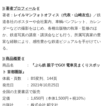
))
著者プロフィール
((
著者：
レイルマンフォトオフィス（代表・山崎友也）
／鉄
道各社のポスターや会社案内、車輌パンフレット、カレン
ダーなどの撮影をはじめ、各種出版物の執筆・監修のほ
か、鉄道写真の講座・講演会なども行う。所属写真家の豊
富な経験により、感性豊かな鉄道ビジュアルを手がけてい
る。
))
商品概要
((
商品名 ：
『ぶら鉄 親子でGO! 電車見まくりスポッ
ト 首都圏版』
体裁・頁数 ： B5変判、144頁
発売日 ： 2021年10月25日
全国の主要書店で販売
定価 ： 1,650円（本体1,500円＋税10%）
出版社 ： 株式会社 昭文社