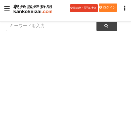
ログイン
購読(紙・電子版)申込