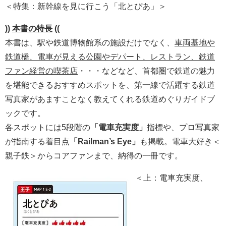
＜特集：新幹線を見に行こう「北とぴあ」＞
))
本書の特長
((
本書は、駅や鉄道博物館系の施設だけでなく、
車両基地や
鉄道橋、電車が見える公園やデパート、レストラン、鉄道
ファン経営の喫茶店
・・・などなど、首都圏で鉄道の魅力
を堪能できるおすすめスポットを、第一線で活躍する鉄道
写真家があますことなく教えてくれる鉄道めぐりガイドブ
ックです。
各スポットには5段階の
「電車充実度」
指標や、プロ写真家
が指南する着目点
「Railman’s Eye」
も掲載。電車大好き＜
親子鉄＞からコアファンまで、納得の一冊です。
＜上：電車充実度、