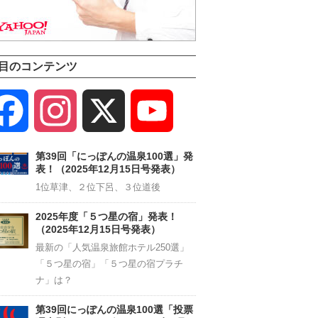
目のコンテンツ
Facebook
Instagram
X
YouTube
Channel
第39回「にっぽんの温泉100選」発
表！（2025年12月15日号発表）
1位草津、２位下呂、３位道後
2025年度「５つ星の宿」発表！
（2025年12月15日号発表）
最新の「人気温泉旅館ホテル250選」
「５つ星の宿」「５つ星の宿プラチ
ナ」は？
第39回にっぽんの温泉100選「投票