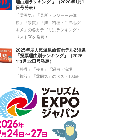
理由別ランキング 」（2026年1月1
日号発表）
「雰囲気」「見所・レジャー＆体
験」「泉質」「郷土料理・ご当地グ
ルメ」の各カテゴリ別ランキング・
ベスト50を発表！
2025年度人気温泉旅館ホテル250選
「投票理由別ランキング」（2026
年1月12日号発表）
「料理」「接客」「温泉・浴場」
「施設」「雰囲気」のベスト100軒