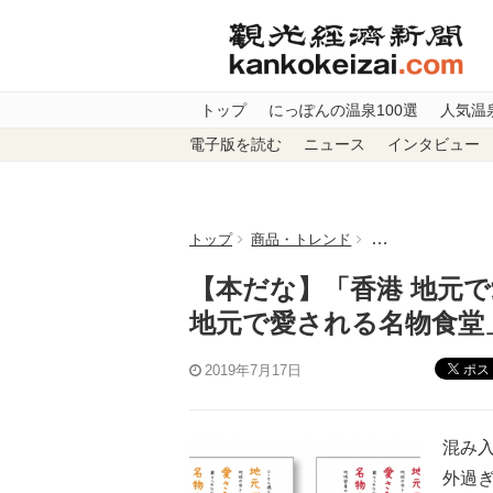
トップ
にっぽんの温泉100選
人気温
電子版を読む
ニュース
インタビュー
トップ
商品・トレンド
【本だな】「香港
【本だな】「香港 地元
地元で愛される名物食堂
ポス
2019年7月17日
混み
外過