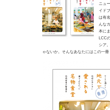
ニュ
イド
は有
んな
本に
LC
シア
ゃないか。そんなあなたにはこの一冊