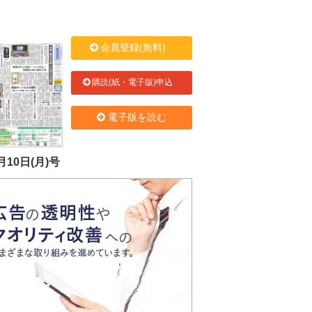
会員登録(無料)
購読(紙・電子版)申込
電子版を読む
月10日(月)号