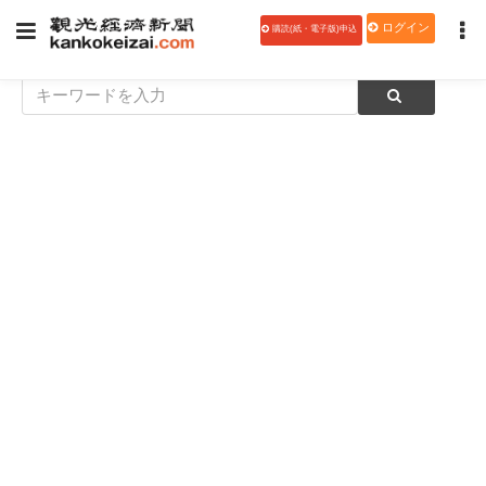
ログイン
購読(紙・電子版)申込