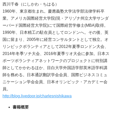
西川千春（にしかわ・ちはる）
1960年、東京都生まれ。慶應義塾大学法学部法律学科卒
業。アメリカ国際経営大学院(現・アリゾナ州立大学サンダ
ーバード国際経営大学院)にて国際経営学修士(MBA)取得。
1990年、日本精工の駐在員としてロンドンへ。その後、英
国に留まり、2005年に経営コンサルタントとして独立。オ
リンピックボランティアとして2012年夏季ロンドン大会、
2014年冬季ソチ大会、2016年夏季リオ大会に参加。日本ス
ポーツボランティアネットワークのプロジェクトに特別講
師としてかかわるほか、目白大学外国語学部英米語学科講
師を務める。日本通訳翻訳学会会員、国際ビジネスコミュ
ニケーション学会会員、日本オリンピック・アカデミー会
員。
http://blog.livedoor.jp/charlesnishikawa
書籍概要