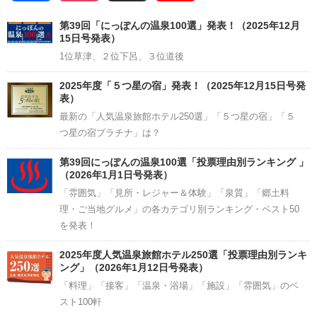
Channel
第39回「にっぽんの温泉100選」発表！（2025年12月
15日号発表）
1位草津、２位下呂、３位道後
2025年度「５つ星の宿」発表！（2025年12月15日号発
表）
最新の「人気温泉旅館ホテル250選」「５つ星の宿」「５
つ星の宿プラチナ」は？
第39回にっぽんの温泉100選「投票理由別ランキング 」
（2026年1月1日号発表）
「雰囲気」「見所・レジャー＆体験」「泉質」「郷土料
理・ご当地グルメ」の各カテゴリ別ランキング・ベスト50
を発表！
2025年度人気温泉旅館ホテル250選「投票理由別ランキ
ング」（2026年1月12日号発表）
「料理」「接客」「温泉・浴場」「施設」「雰囲気」のベ
スト100軒