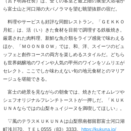
（宮下明壽社長）は、全ての客室と最上階の展望大浴場か
ら富士山と河口湖の大パノラマを望む眺望抜群の宿だ。
料理やサービスも好評な同館レストラン。「ＧＥＫＫＯ
月虹」は、活（い）きた食材を目前で調理する鉄板焼き。
厳選された肉料理、新鮮な魚介類をライブ感覚で味わえる
ほか、「ＭＯＯＮＢＯＷ」では、和、洋、スイーツのビュ
ッフェと創作コースの両方を楽しめるスタイルだ。どちら
も世界銘醸地のワインや人気の甲州のワインをソムリエが
セレクト。ここでしか味わえない旬の地元食材とのマリア
ージュを堪能できる。
富士の絶景を見ながらの朝食では、焼きたてオムレツや
シェフオリジナルフレンチトーストが一押しだ。「ＫＵＫ
ＵＮＡならではの山梨キュイジーヌを満喫してほしい」。
▽風のテラスＫＵＫＵＮＡは山梨県南都留郡富士河口湖
町浅川70。ＴＥＬ0555（83）3333。
https://kukuna.jp/