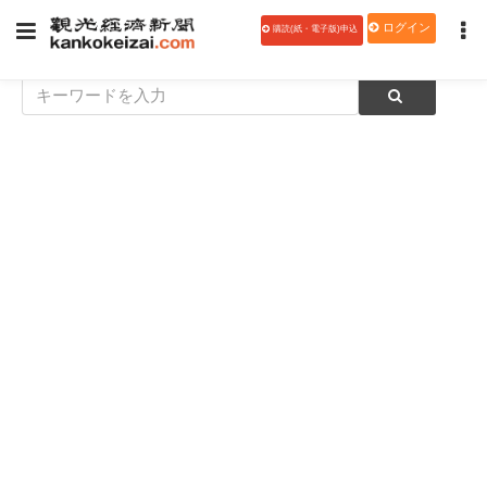
ログイン
購読(紙・電子版)申込