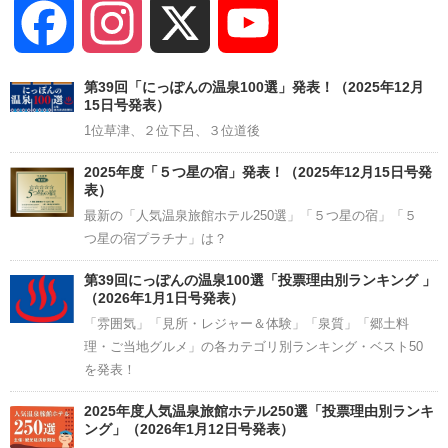
Facebook
Instagram
X
YouTube
Channel
第39回「にっぽんの温泉100選」発表！（2025年12月
15日号発表）
1位草津、２位下呂、３位道後
2025年度「５つ星の宿」発表！（2025年12月15日号発
表）
最新の「人気温泉旅館ホテル250選」「５つ星の宿」「５
つ星の宿プラチナ」は？
第39回にっぽんの温泉100選「投票理由別ランキング 」
（2026年1月1日号発表）
「雰囲気」「見所・レジャー＆体験」「泉質」「郷土料
理・ご当地グルメ」の各カテゴリ別ランキング・ベスト50
を発表！
2025年度人気温泉旅館ホテル250選「投票理由別ランキ
ング」（2026年1月12日号発表）