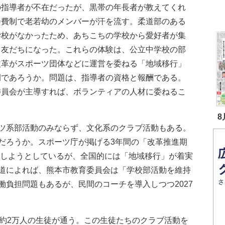
の指導者が不在だったが、黒帯の年長者が教えてくれ
会費制で老若幼のメンバーが汗を流す。柔道部のある
学校がなかったため、あちこちの学校から愛好者が集
て友だちになった。これらの体験は、公立中学校の部
改革がスポーツ団体などに運営を委ねる「地域移行」
例であろうか。問題は、指導者の資格と報酬である。
委員会が主導すれば、ボランティアの人材に委ねるこ
8
ツ系部活動のみならず、文化系のクラブ活動もある。
だろうか。スポーツ庁が掲げる3年間の「改革推進期
終了しようとしているが、全国的には「地域移行」が着実
道によれば、熊本市教育委員会は「学校部活動を維持
働負担問題もあるが、民間のコーチを導入しつつ2027
約2万人の生徒が通う。この生徒たちのクラブ活動を