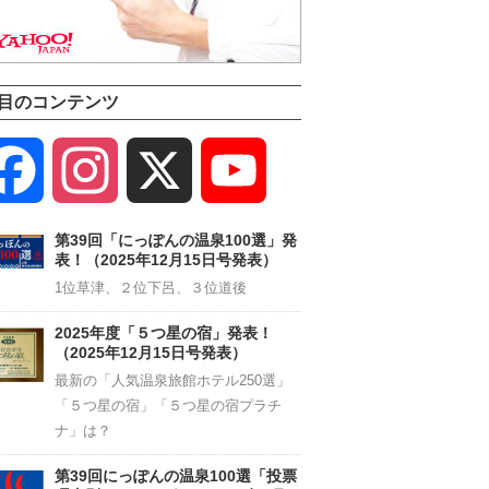
目のコンテンツ
Facebook
Instagram
X
YouTube
Channel
第39回「にっぽんの温泉100選」発
表！（2025年12月15日号発表）
1位草津、２位下呂、３位道後
2025年度「５つ星の宿」発表！
（2025年12月15日号発表）
最新の「人気温泉旅館ホテル250選」
「５つ星の宿」「５つ星の宿プラチ
ナ」は？
第39回にっぽんの温泉100選「投票