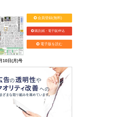
会員登録(無料)
購読(紙・電子版)申込
電子版を読む
月10日(月)号