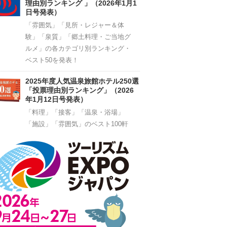
理由別ランキング 」（2026年1月1
日号発表）
「雰囲気」「見所・レジャー＆体
験」「泉質」「郷土料理・ご当地グ
ルメ」の各カテゴリ別ランキング・
ベスト50を発表！
2025年度人気温泉旅館ホテル250選
「投票理由別ランキング」（2026
年1月12日号発表）
「料理」「接客」「温泉・浴場」
「施設」「雰囲気」のベスト100軒