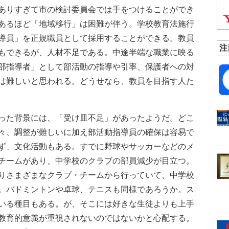
ありすぎて市の検討委員会では手をつけることができ
あるほど「地域移行」は困難が伴う。学校教育法施行
導員」を正規職員として採用することができる。教員
注
もできるが、人材不足である。中途半端な職業に映る
部指導者」として部活動の指導や引率、保護者への対
は難しいと思われる。どうせなら、教員を目指す人た
った背景には、「受け皿不足」があったようだ。どこ
々、調整が難しいに加え部活動指導員の確保は容易で
ず、文化活動もある。すでに野球やサッカーなどのメ
チームがあり、中学校のクラブの部員減少が目立つ。
りさまざまなクラブ・チームから行っていて、中学校
。バドミントンや卓球、テニスも同様であろうか。ス
いる種目もある。が、そこには好きな生徒よりも上手
教育的意義が重視されないのではないかと心配する。