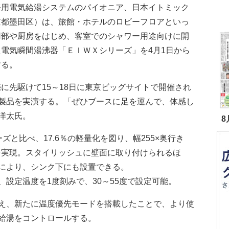
用電気給湯システムのパイオニア、日本イトミック
京都墨田区）は、旅館・ホテルのロビーフロアといっ
用部や厨房をはじめ、客室でのシャワー用途向けに開
た電気瞬間湯沸器「ＥＩＷＸシリーズ」を4月1日から
する。
に先駆けて15～18日に東京ビッグサイトで開催され
製品を実演する。「ぜひブースに足を運んで、体感し
洋太氏。
8
と比べ、17.6％の軽量化を図り、幅255×奥行き
ズを実現。スタイリッシュに壁面に取り付けられるほ
により、シンク下にも設置できる。
設定温度を1度刻みで、30～55度で設定可能。
え、新たに温度優先モードを搭載したことで、より使
給湯をコントロールする。