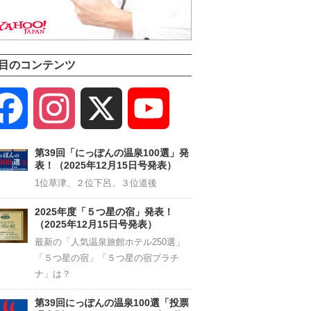
目のコンテンツ
Facebook
Instagram
X
YouTube
Channel
第39回「にっぽんの温泉100選」発
表！（2025年12月15日号発表）
1位草津、２位下呂、３位道後
2025年度「５つ星の宿」発表！
（2025年12月15日号発表）
最新の「人気温泉旅館ホテル250選」
「５つ星の宿」「５つ星の宿プラチ
ナ」は？
第39回にっぽんの温泉100選「投票