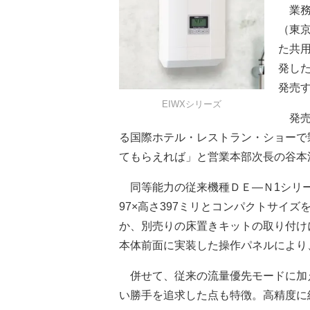
業務
（東
た共
発し
発売
EIWXシリーズ
発売
る国際ホテル・レストラン・ショーで
てもらえれば」と営業本部次長の谷本
同等能力の従来機種ＤＥ―Ｎ1シリーズ
97×高さ397ミリとコンパクトサイ
か、別売りの床置きキットの取り付け
本体前面に実装した操作パネルにより、
併せて、従来の流量優先モードに加
い勝手を追求した点も特徴。高精度に