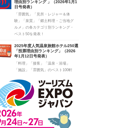
理由別ランキング 」（2026年1月1
日号発表）
「雰囲気」「見所・レジャー＆体
験」「泉質」「郷土料理・ご当地グ
ルメ」の各カテゴリ別ランキング・
ベスト50を発表！
2025年度人気温泉旅館ホテル250選
「投票理由別ランキング」（2026
年1月12日号発表）
「料理」「接客」「温泉・浴場」
「施設」「雰囲気」のベスト100軒