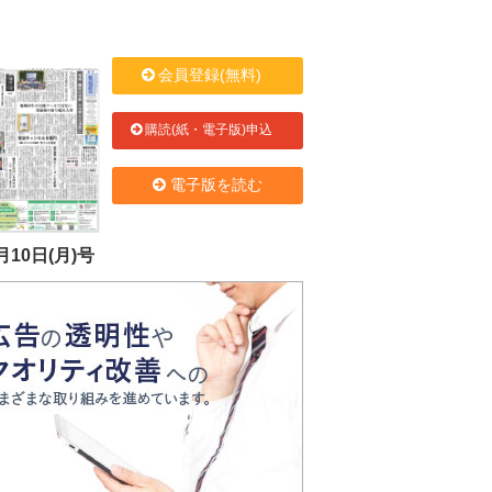
会員登録(無料)
購読(紙・電子版)申込
電子版を読む
月10日(月)号