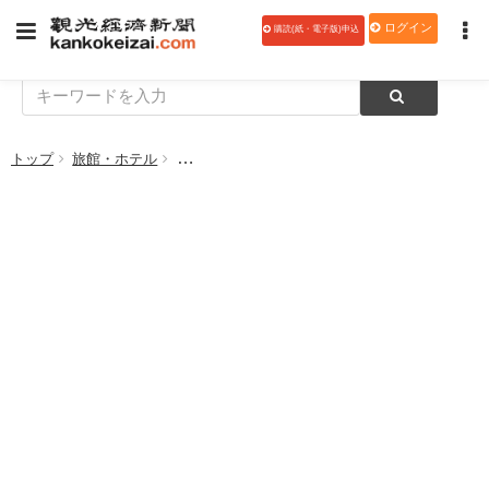
ログイン
購読(紙・電子版)申込
トップ
旅館・ホテル
【全旅連 第25回 人に優しい地域の宿づくり賞 