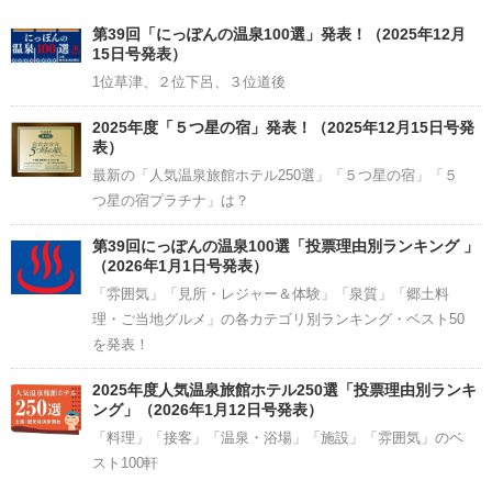
Channel
第39回「にっぽんの温泉100選」発表！（2025年12月
15日号発表）
1位草津、２位下呂、３位道後
2025年度「５つ星の宿」発表！（2025年12月15日号発
表）
最新の「人気温泉旅館ホテル250選」「５つ星の宿」「５
つ星の宿プラチナ」は？
第39回にっぽんの温泉100選「投票理由別ランキング 」
（2026年1月1日号発表）
「雰囲気」「見所・レジャー＆体験」「泉質」「郷土料
理・ご当地グルメ」の各カテゴリ別ランキング・ベスト50
を発表！
2025年度人気温泉旅館ホテル250選「投票理由別ランキ
ング」（2026年1月12日号発表）
「料理」「接客」「温泉・浴場」「施設」「雰囲気」のベ
スト100軒