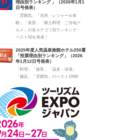
理由別ランキング 」（2026年1月1
日号発表）
「雰囲気」「見所・レジャー＆体
験」「泉質」「郷土料理・ご当地グ
ルメ」の各カテゴリ別ランキング・
ベスト50を発表！
2025年度人気温泉旅館ホテル250選
「投票理由別ランキング」（2026
年1月12日号発表）
「料理」「接客」「温泉・浴場」
「施設」「雰囲気」のベスト100軒