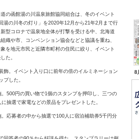
道の函館湯の川温泉旅館協同組合は、冬のイベント
回湯の川冬の灯り」を2020年12月から21年2月まで行
。新型コロナで温泉地全体が打撃を受ける中、北海道
光組織や市、コンベンション協会などと協議を重ね、
対象を地元市民と近隣市町村の住民に絞り、イベント
続した。
装飾。イベント入り口に前年の倍のイルミネーション
8
ップした。
。500円の買い物で1個のスタンプを押印し、三つの
人に抽選で家電などの景品をプレゼントした。
。応募者の中から抽選で100人に宿泊補助券5千円分
回答者の90％から好評を得た。スタンプラリーは例