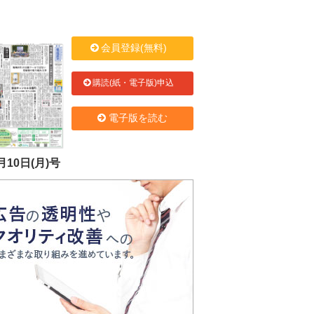
会員登録(無料)
購読(紙・電子版)申込
電子版を読む
月10日(月)号