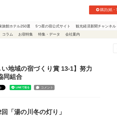
購読(紙・
泉旅館ホテル250選
5つ星の宿公式サイト
観光経済新聞チャンネル
コラム
お宿特集
特集・データ
会社案内
 人に優しい地域の宿づくり賞 13-1】努力賞 函館湯の川温泉旅館協同組合
しい地域の宿づくり賞 13-1】努力
館協同組合
ト
2回「湯の川冬の灯り」