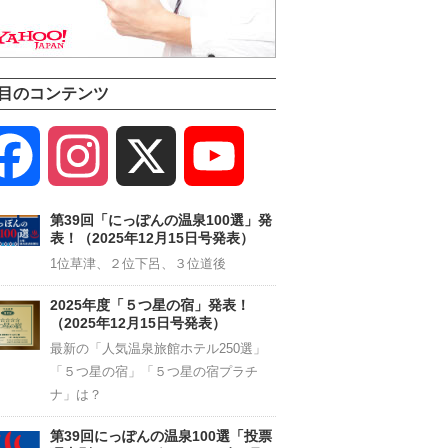
目のコンテンツ
Facebook
Instagram
X
YouTube
Channel
第39回「にっぽんの温泉100選」発
表！（2025年12月15日号発表）
1位草津、２位下呂、３位道後
2025年度「５つ星の宿」発表！
（2025年12月15日号発表）
最新の「人気温泉旅館ホテル250選」
「５つ星の宿」「５つ星の宿プラチ
ナ」は？
第39回にっぽんの温泉100選「投票