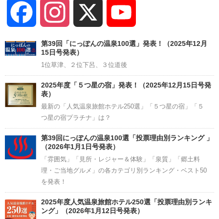
Facebook
Instagram
X
YouTube
Channel
第39回「にっぽんの温泉100選」発表！（2025年12月
15日号発表）
1位草津、２位下呂、３位道後
2025年度「５つ星の宿」発表！（2025年12月15日号発
表）
最新の「人気温泉旅館ホテル250選」「５つ星の宿」「５
つ星の宿プラチナ」は？
第39回にっぽんの温泉100選「投票理由別ランキング 」
（2026年1月1日号発表）
「雰囲気」「見所・レジャー＆体験」「泉質」「郷土料
理・ご当地グルメ」の各カテゴリ別ランキング・ベスト50
を発表！
2025年度人気温泉旅館ホテル250選「投票理由別ランキ
ング」（2026年1月12日号発表）