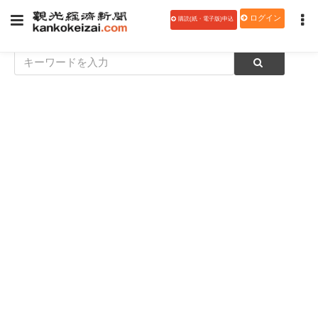
ログイン
購読(紙・電子版)申込