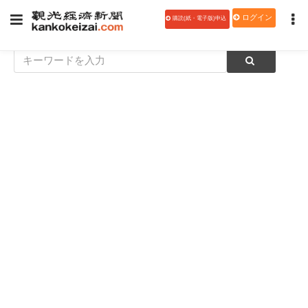
ログイン
購読(紙・電子版)申込