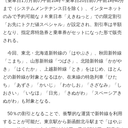
（乗車日1カ月前の午前10時～乗車日20日前の午前1時40分
まで（システムメンテナンス日を除く）、インターネット
のみで予約可能なＪＲ東日本「えきねっと」での限定割引
「お先にトクだ値スペシャル」が設定され、割引率は半額
となり、指定席特急券と乗車券がセットになった形で販売
される。
今回、東北・北海道新幹線の「はやぶさ」、秋田新幹線
「こまち」、山形新幹線「つばさ」、北陸新幹線「かがや
き」「はくたか」、上越新幹線「とき」をはじめ、ほとん
どの新幹線が対象となるほか、在来線の特急列車「ひた
ち」「あずさ」「かいじ」「わかしお」「さざなみ」「し
おさい」「いなほ」「日光」「きぬがわ」「スペーシアき
ぬがわ」も対象となる。
50％の割引となることで、衝撃的な運賃で新幹線を利用
することが可能だ。東京駅から新函館北斗駅まで「はやぶ