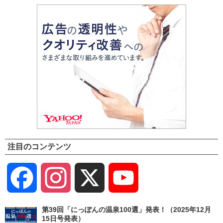
注目のコンテンツ
Facebook
Instagram
X
YouTube
Channel
第39回「にっぽんの温泉100選」発表！（2025年12月
15日号発表）