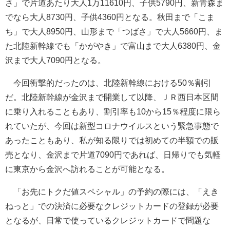
さ」で片道あたり大人1万11610円、子供5790円、新青森ま
でなら大人8730円、子供4360円となる。秋田まで「こま
ち」で大人8950円、山形まで「つばさ」で大人5660円、ま
た北陸新幹線でも「かがやき」で富山まで大人6380円、金
沢まで大人7090円となる。
今回衝撃的だったのは、北陸新幹線における50％割引
だ。北陸新幹線が金沢まで開業して以降、ＪＲ西日本区間
に乗り入れることもあり、割引率も10から15％程度に限ら
れていたが、今回は新型コロナウイルスという緊急事態で
あったこともあり、私が知る限りでは初めての半額での販
売となり、金沢まで片道7090円であれば、日帰りでも気軽
に東京から金沢へ訪れることが可能となる。
「お先にトクだ値スペシャル」の予約の際には、「えき
ねっと」での決済に必要なクレジットカードの登録が必要
となるが、日常で使っているクレジットカードで問題な