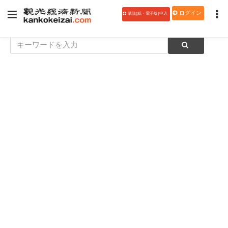
ログイン
購読(紙・電子版)申込