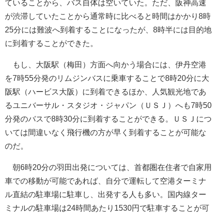
ていることから、バス自体は空いていた。ただ、阪神高速
が渋滞していたことから通常時に比べると時間はかかり8時
25分には難波へ到着することになったが、8時半には目的地
に到着することができた。
もし、大阪駅（梅田）方面へ向かう場合には、伊丹空港
を7時55分発のリムジンバスに乗車することで8時20分に大
阪駅（ハービス大阪）に到着できるほか、人気観光地であ
るユニバーサル・スタジオ・ジャパン（ＵＳＪ）へも7時50
分発のバスで8時30分に到着することができる。ＵＳＪにつ
いては間違いなく飛行機の方が早く到着することが可能な
のだ。
朝6時20分の羽田出発については、首都圏在住者で自家用
車での移動が可能であれば、自分で運転して空港ターミナ
ル直結の駐車場に駐車し、出発する人も多い。国内線ター
ミナルの駐車場は24時間あたり1530円で駐車することが可