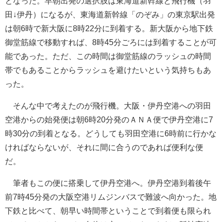
となった。早朝出発の選択肢は東海道新幹線と飛行機（羽
田↓伊丹）になるが、東海道新幹線「のぞみ」の東京駅出発
は朝6時で新大阪に8時22分に到着する。新大阪から地下鉄
御堂筋線で移動すれば、8時45分ごろには到着することが可
能であった。ただ、この時間は御堂筋線のラッシュの時間
帯でもあることからラッシュを避けたいという気持ちもあ
った。
そんな中で考えたのが飛行機。大阪・伊丹空港への羽田
空港からの始発便は朝6時20分発のＡＮＡ便で伊丹空港に7
時30分の到着となる。どうしても羽田空港に6時前に行かな
ければならないが、それに間に合うのであれば便利な便
だ。
筆者もこの便に搭乗して伊丹空港へ。伊丹空港到着後午
前7時45分発の大阪空港リムジンバスで難波へ向かった。地
下鉄と比べて、朝早い時間帯ということで到着便も限られ