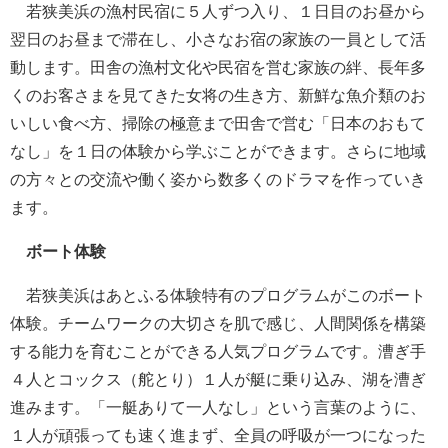
若狭美浜の漁村民宿に５人ずつ入り、１日目のお昼から
翌日のお昼まで滞在し、小さなお宿の家族の一員として活
動します。田舎の漁村文化や民宿を営む家族の絆、長年多
くのお客さまを見てきた女将の生き方、新鮮な魚介類のお
いしい食べ方、掃除の極意まで田舎で営む「日本のおもて
なし」を１日の体験から学ぶことができます。さらに地域
の方々との交流や働く姿から数多くのドラマを作っていき
ます。
ボート体験
若狭美浜はあとふる体験特有のプログラムがこのボート
体験。チームワークの大切さを肌で感じ、人間関係を構築
する能力を育むことができる人気プログラムです。漕ぎ手
４人とコックス（舵とり）１人が艇に乗り込み、湖を漕ぎ
進みます。「一艇ありて一人なし」という言葉のように、
１人が頑張っても速く進まず、全員の呼吸が一つになった