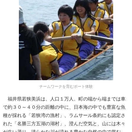
チームワークを育むボート体験
福井県若狭美浜は、人口１万人、町の端から端までは車
で約３０～４０分の距離の中に、日本海の中でも豊富な魚
種が採れる「若狭湾の漁村」、ラムサール条約にも認定さ
れた「名勝三方五湖の湖村」、澄んだ空気と、山には木々
が生い茂り、清らかな川が流れる豊かな自然の中で営む