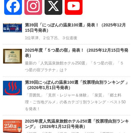
Facebook
Instagram
X
YouTube
Channel
第39回「にっぽんの温泉100選」発表！（2025年12月
15日号発表）
1位草津、２位下呂、３位道後
2025年度「５つ星の宿」発表！（2025年12月15日号発
表）
最新の「人気温泉旅館ホテル250選」「５つ星の宿」「５
つ星の宿プラチナ」は？
第39回にっぽんの温泉100選「投票理由別ランキング 」
（2026年1月1日号発表）
「雰囲気」「見所・レジャー＆体験」「泉質」「郷土料
理・ご当地グルメ」の各カテゴリ別ランキング・ベスト50
を発表！
2025年度人気温泉旅館ホテル250選「投票理由別ランキ
ング」（2026年1月12日号発表）