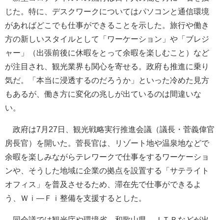
じた。特に、デスクワークについてはパソコンと通信環境
があればどこでも仕事ができることを示した。旅行や働き
方の新しいスタイルとして「ワーケーション」や「ブレジ
ャー」（出張前後に休暇をとって余暇を楽しむこと）など
が注目され、観光業界も関心を寄せる。政府も推進に乗り
気だ。「本当に浸透するのだろうか」といった冷めた見方
もあるが、働き方に変化の兆しが出ているのは間違いな
い。
政府は7月27日、観光戦略実行推進会議（議長・菅義偉官
房長官）を開いた。菅長官は、リゾート地や温泉地などで
余暇を楽しみながらテレワークで仕事をするワーケーショ
ンや、そうした地域に企業の拠点を設置する「サテライト
オフィス」を普及させるため、滞在先で仕事ができるよ
う、Ｗｉ―Ｆｉ整備を支援するとした。
同会議では観光庁や環境省、和歌山県、ＪＴＢなどが出