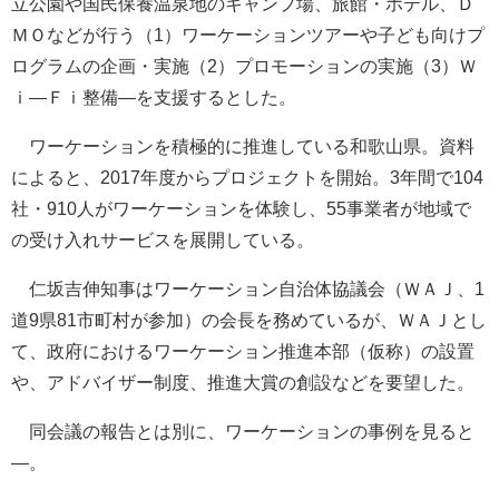
立公園や国民保養温泉地のキャンプ場、旅館・ホテル、Ｄ
ＭＯなどが行う（1）ワーケーションツアーや子ども向けプ
ログラムの企画・実施（2）プロモーションの実施（3）Ｗ
ｉ―Ｆｉ整備―を支援するとした。
ワーケーションを積極的に推進している和歌山県。資料
によると、2017年度からプロジェクトを開始。3年間で104
社・910人がワーケーションを体験し、55事業者が地域で
の受け入れサービスを展開している。
仁坂吉伸知事はワーケーション自治体協議会（ＷＡＪ、1
道9県81市町村が参加）の会長を務めているが、ＷＡＪとし
て、政府におけるワーケーション推進本部（仮称）の設置
や、アドバイザー制度、推進大賞の創設などを要望した。
同会議の報告とは別に、ワーケーションの事例を見ると
―。