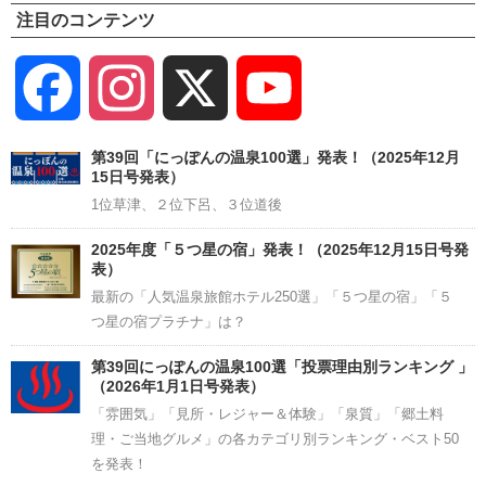
注目のコンテンツ
Facebook
Instagram
X
YouTube
Channel
第39回「にっぽんの温泉100選」発表！（2025年12月
15日号発表）
1位草津、２位下呂、３位道後
2025年度「５つ星の宿」発表！（2025年12月15日号発
表）
最新の「人気温泉旅館ホテル250選」「５つ星の宿」「５
つ星の宿プラチナ」は？
第39回にっぽんの温泉100選「投票理由別ランキング 」
（2026年1月1日号発表）
「雰囲気」「見所・レジャー＆体験」「泉質」「郷土料
理・ご当地グルメ」の各カテゴリ別ランキング・ベスト50
を発表！