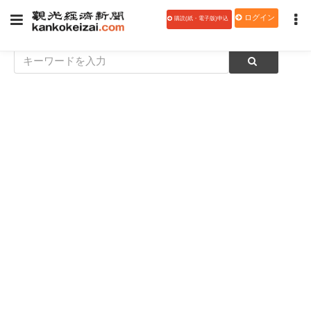
ログイン
購読(紙・電子版)申込