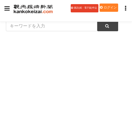
ログイン
購読(紙・電子版)申込