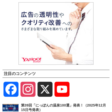
注目のコンテンツ
Facebook
Instagram
X
YouTube
Channel
第39回「にっぽんの温泉100選」発表！（2025年12月
15日号発表）