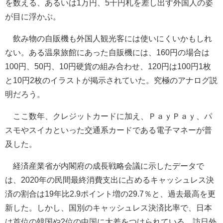
を数える、あるいは1万円、5千円札を差し出す外国人の姿
が目に浮かぶ。
飲み物の自販機も外国人観光客には使いにくいかもしれ
ない。ある温泉旅館にあった自販機には、160円の場合は
100円、50円、10円硬貨の組み合わせ、120円は100円1枚
と10円2枚のイラストが掲示されていた。究極のアナログ説
明だろう。
ここ数年、クレジットカードに加え、ＰａｙＰａｙ、パ
スモやスイカといった交通系カードである電子マネーが普
及した。
経済産業省が内閣府の成長戦略会議に示したデータで
は、2020年の民間最終消費支出に占めるキャッシュレス決
済の割合は19年比2.9ポイント増の29.7％と、過去最高を更
新した。しかし、国別のキャッシュレス決済比率で、日本
は首位の韓国や2位の中国に大差をつけられている。訪日外