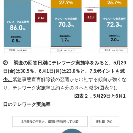
②
調査の回答日別にテレワーク実施率をみると、5月29
日(金)は30.5％、6月1日(月)は23.0％と、7.5ポイントも減
少。
緊急事態宣言解除後の翌週から出社する傾向が強くな
り、テレワーク実施率は約４分の３へと減少(図表２)。
図表２．5月29日と6月1
日のテレワーク実施率