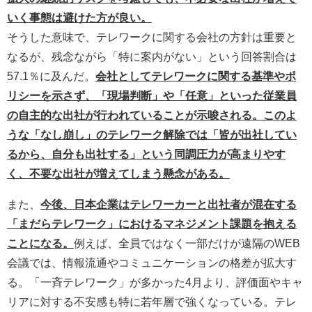
いく事態は避けた方が良い。
そうした意味で、テレワークに関する会社の方針は重要と
なるが、残念ながら「特に案内がない」という回答割合は
57.1％に及んだ。
会社としてテレワークに関する基準やポ
リシーを示さず、「現場判断」や「任意」といった従業員
の自主的な出社が行われていることが示唆される。このよ
うな「なし崩し」のテレワーク解除では「皆が出社してい
るから、自分も出社する」という同調圧力が高まりやす
く、不要な出社が増えてしまう懸念がある。
また、
今後、日本企業はテレワーカーと出社者が混在する
「まだらテレワーク」におけるマネジメント課題を抱える
ことになる。
例えば、全員ではなく一部だけが遠隔のWEB
会議では、情報流通やコミュニケーションの格差が拡大す
る。「一斉テレワーク」が多かった4月より、評価面やキャ
リアに対する不安感も特に若年層で強くなっている。テレ