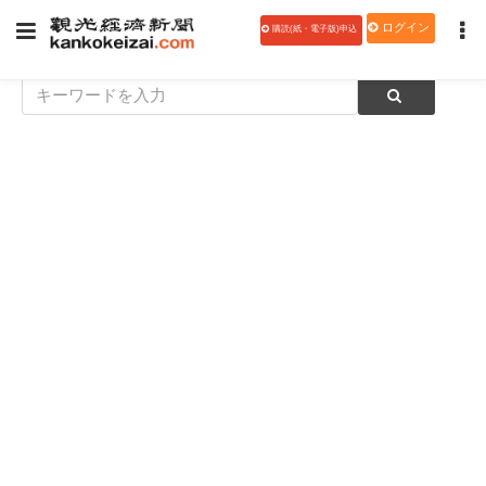
ログイン
購読(紙・電子版)申込