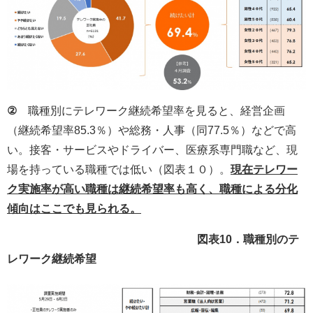
②
職種別にテレワーク継続希望率を見ると、経営企画
（継続希望率85.3％）や総務・人事（同77.5％）などで高
い。接客・サービスやドライバー、医療系専門職など、現
場を持っている職種では低い（図表１０）。
現在テレワー
ク実施率が高い職種は継続希望率も高く、職種による分化
傾向はここでも見られる。
図表10．職種別のテ
レワーク継続希望