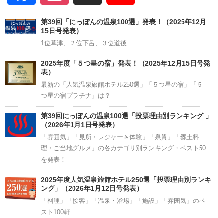
Channel
第39回「にっぽんの温泉100選」発表！（2025年12月
15日号発表）
1位草津、２位下呂、３位道後
2025年度「５つ星の宿」発表！（2025年12月15日号発
表）
最新の「人気温泉旅館ホテル250選」「５つ星の宿」「５
つ星の宿プラチナ」は？
第39回にっぽんの温泉100選「投票理由別ランキング 」
（2026年1月1日号発表）
「雰囲気」「見所・レジャー＆体験」「泉質」「郷土料
理・ご当地グルメ」の各カテゴリ別ランキング・ベスト50
を発表！
2025年度人気温泉旅館ホテル250選「投票理由別ランキ
ング」（2026年1月12日号発表）
「料理」「接客」「温泉・浴場」「施設」「雰囲気」のベ
スト100軒