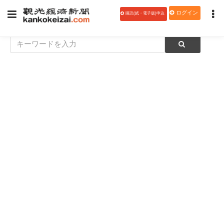
ログイン
購読(紙・電子版)申込