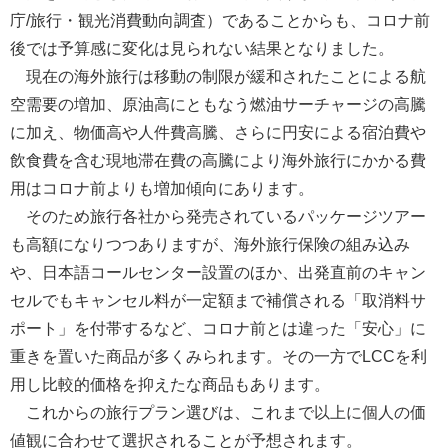
庁/旅行・観光消費動向調査）であることからも、コロナ前
後では予算感に変化は見られない結果となりました。
現在の海外旅行は移動の制限が緩和されたことによる航
空需要の増加、原油高にともなう燃油サーチャージの高騰
に加え、物価高や人件費高騰、さらに円安による宿泊費や
飲食費を含む現地滞在費の高騰により海外旅行にかかる費
用はコロナ前よりも増加傾向にあります。
そのため旅行各社から発売されているパッケージツアー
も高額になりつつありますが、海外旅行保険の組み込み
や、日本語コールセンター設置のほか、出発直前のキャン
セルでもキャンセル料が一定額まで補償される「取消料サ
ポート」を付帯するなど、コロナ前とは違った「安心」に
重きを置いた商品が多くみられます。その一方でLCCを利
用し比較的価格を抑えたな商品もあります。
これからの旅行プラン選びは、これまで以上に個人の価
値観に合わせて選択されることが予想されます。