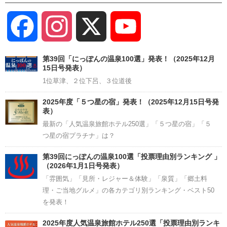
Facebook
Instagram
X
YouTube
Channel
第39回「にっぽんの温泉100選」発表！（2025年12月
15日号発表）
1位草津、２位下呂、３位道後
2025年度「５つ星の宿」発表！（2025年12月15日号発
表）
最新の「人気温泉旅館ホテル250選」「５つ星の宿」「５
つ星の宿プラチナ」は？
第39回にっぽんの温泉100選「投票理由別ランキング 」
（2026年1月1日号発表）
「雰囲気」「見所・レジャー＆体験」「泉質」「郷土料
理・ご当地グルメ」の各カテゴリ別ランキング・ベスト50
を発表！
2025年度人気温泉旅館ホテル250選「投票理由別ランキ