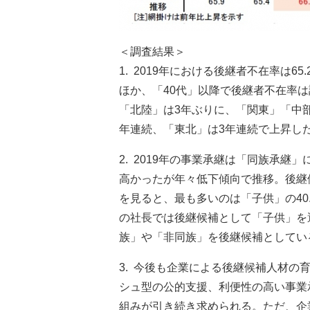
＜調査結果＞
1. 2019年における後継者不在率は
ほか、「40代」以降で後継者不在率
「北陸」は3年ぶりに、「関東」「中
年連続、「東北」は3年連続で上昇し
2. 2019年の事業承継は「同族承継
高かったが年々低下傾向で推移。後継候
を見ると、最も多いのは「子供」の40.
の社長では後継候補として「子供」を
族」や「非同族」を後継候補としてい
3. 今後も企業による後継候補人材
シュ型の公的支援、利便性の高い事業
組みが引き続き求められる。ただ、企