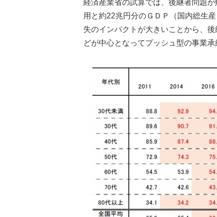
経済産業省の試算では、後継者問題が解
用と約22兆円分のＧＤＰ（国内総生
失のインパクトが大きいことから、後
どが中心となってプッシュ型の事業承