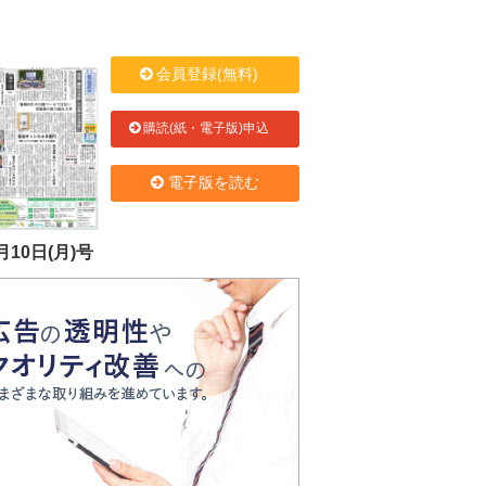
会員登録(無料)
購読(紙・電子版)申込
電子版を読む
月10日(月)号