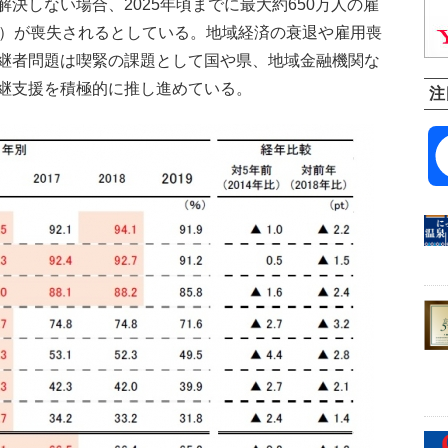
決しない場合、2025年頃までに最大約650万人の雇
産）が喪失されるとしている。地域経済の衰退や雇用喪
継者問題は喫緊の課題として国や県、地域金融機関な
継支援を積極的に推し進めている。
注