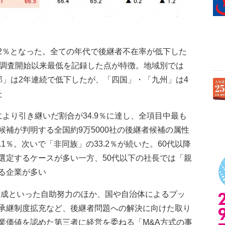
65.2％となった。全ての年代で後継者不在率が低下した
は調査開始以来最低を記録した点が特徴。地域別では
部」は2年連続で低下したが、「四国」・「九州」は4
た
」により引き継いだ割合が34.9％に達し、全項目中最も
補が判明する全国約9万5000社の後継者候補の属性
1％。次いで「非同族」の33.2％が続いた。60代以降
選定するケースが多い一方、50代以下の社長では「親
る企業が多い
の育成といった自助努力のほか、国や自治体によるプッ
承継制度拡充など、後継者問題への解決に向けた取り
業価値を認めた第三者に経営を委ねる「M&A方式の事