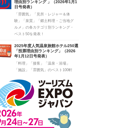
理由別ランキング 」（2026年1月1
日号発表）
「雰囲気」「見所・レジャー＆体
験」「泉質」「郷土料理・ご当地グ
ルメ」の各カテゴリ別ランキング・
ベスト50を発表！
2025年度人気温泉旅館ホテル250選
「投票理由別ランキング」（2026
年1月12日号発表）
「料理」「接客」「温泉・浴場」
「施設」「雰囲気」のベスト100軒