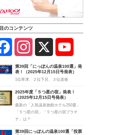
目のコンテンツ
Facebook
Instagram
X
YouTube
Channel
第39回「にっぽんの温泉100選」発
表！（2025年12月15日号発表）
1位草津、２位下呂、３位道後
2025年度「５つ星の宿」発表！
（2025年12月15日号発表）
最新の「人気温泉旅館ホテル250選」
「５つ星の宿」「５つ星の宿プラチ
ナ」は？
第39回にっぽんの温泉100選「投票