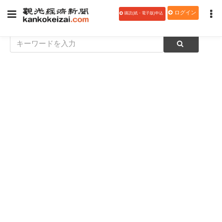
ログイン
購読(紙・電子版)申込