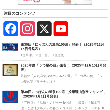
注目のコンテンツ
Facebook
Instagram
X
YouTube
Channel
第39回「にっぽんの温泉100選」発表！（2025年12月
15日号発表）
1位草津、２位下呂、３位道後
2025年度「５つ星の宿」発表！（2025年12月15日号発
表）
最新の「人気温泉旅館ホテル250選」「５つ星の宿」「５
つ星の宿プラチナ」は？
第39回にっぽんの温泉100選「投票理由別ランキング 」
（2026年1月1日号発表）
「雰囲気」「見所・レジャー＆体験」「泉質」「郷土料
理・ご当地グルメ」の各カテゴリ別ランキング・ベスト50