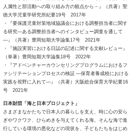
人属性と部活動への取り組み方の観点から－』（共著）聖
徳大学児童学研究所紀要19号 2017年
・『要保護児童対策地域協議会における調整担当者に関す
る研究―ある調整担当者へのインタビュー調査を通して
―』（共著）豊岡短期大学論集17号 2021年
・『施設実習における日誌の記述に関する文献レビュー』
（単著）豊岡短期大学論集18号 2022年
・『アドベンチャーカウンセリングプログラムにおけるフ
ァシリテーションプロセスの検証 ―保育者養成校における
実践を視野に入れて―』（共著）大阪総合保育大学紀要16
号 2021年
日本財団「海と日本プロジェクト」
さまざまなかたちで日本人の暮らしを支え、時に心の安ら
ぎやワクワク、ひらめきを与えてくれる海。そんな海で進
行している環境の悪化などの現状を、子どもたちをはじめ