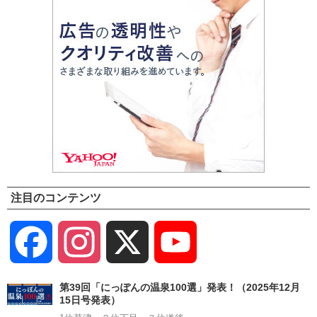
注目のコンテンツ
Facebook
Instagram
X
YouTube
Channel
第39回「にっぽんの温泉100選」発表！（2025年12月
15日号発表）