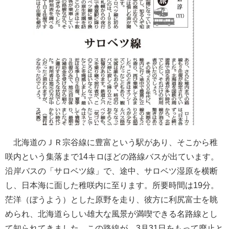
北海道のＪＲ宗谷線に豊富という駅があり、そこから稚
咲内という集落まで14キロほどの路線バスが出ています。
沿岸バスの「サロベツ線」で、途中、サロベツ湿原を横断
し、日本海に面した稚咲内に至ります。所要時間は19分。
茫洋（ぼうよう）とした原野を走り、彼方に利尻富士を眺
められ、北海道らしい雄大な風景が満喫できる名路線とし
て知られてきました。この路線が、3月31日をもって廃止と