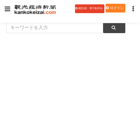
ログイン
購読(紙・電子版)申込