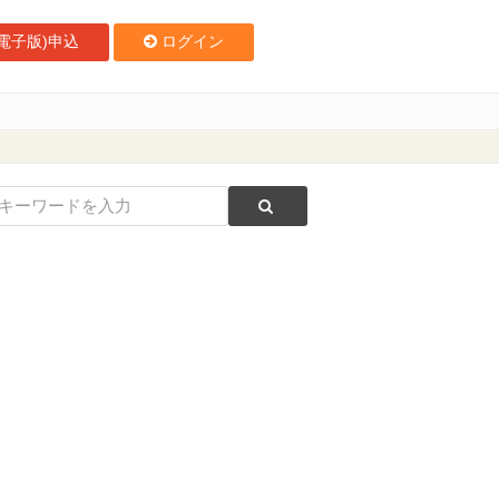
電子版)申込
ログイン
・流通科学大学名誉教授 作古貞義