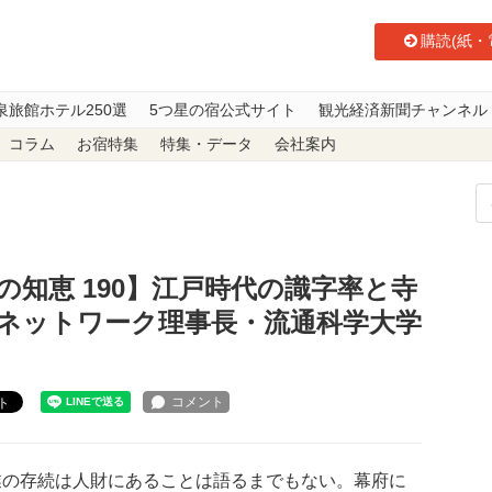
購読(紙・
泉旅館ホテル250選
5つ星の宿公式サイト
観光経済新聞チャンネル
コラム
お宿特集
特集・データ
会社案内
恵 190】江戸時代の識字率と寺子屋 シニアマイスターネットワーク理事長
知恵 190】江戸時代の識字率と寺
ネットワーク理事長・流通科学大学
ト
の存続は人財にあることは語るまでもない。幕府に