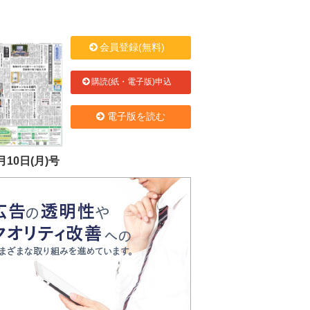
会員登録(無料)
購読(紙・電子版)申込
電子版を読む
月10日(月)号