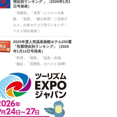
理由別ランキング 」（2026年1月1
日号発表）
「雰囲気」「見所・レジャー＆体
験」「泉質」「郷土料理・ご当地グ
ルメ」の各カテゴリ別ランキング・
ベスト50を発表！
2025年度人気温泉旅館ホテル250選
「投票理由別ランキング」（2026
年1月12日号発表）
「料理」「接客」「温泉・浴場」
「施設」「雰囲気」のベスト100軒