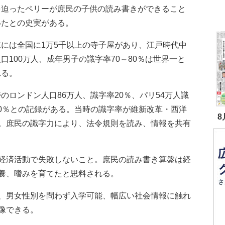
を迫ったペリーが庶民の子供の読み書きができること
いたとの史実がある。
には全国に1万5千以上の寺子屋があり、江戸時代中
口100万人、成年男子の識字率70～80％は世界一と
れる。
ロンドン人口86万人、識字率20％、パリ54万人識
10％との記録がある。当時の識字率が維新改革・西洋
8
。庶民の識字力により、法令規則を読み、情報を共有
経済活動で失敗しないこと。庶民の読み書き算盤は経
養、嗜みを育てたと思料される。
、男女性別を問わず入学可能、幅広い社会情報に触れ
像できる。