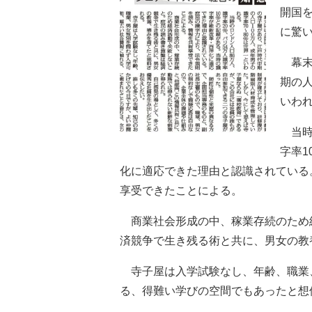
開国
に驚
幕末
期の人
いわ
当時の
字率
化に適応できた理由と認識されている
享受できたことによる。
商業社会形成の中、稼業存続のため
済競争で生き残る術と共に、男女の教
寺子屋は入学試験なし、年齢、職業
る、得難い学びの空間でもあったと想