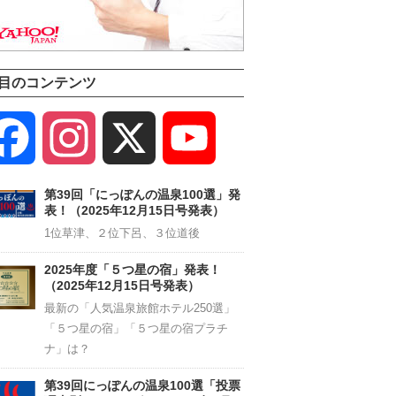
目のコンテンツ
Facebook
Instagram
X
YouTube
Channel
第39回「にっぽんの温泉100選」発
表！（2025年12月15日号発表）
1位草津、２位下呂、３位道後
2025年度「５つ星の宿」発表！
（2025年12月15日号発表）
最新の「人気温泉旅館ホテル250選」
「５つ星の宿」「５つ星の宿プラチ
ナ」は？
第39回にっぽんの温泉100選「投票