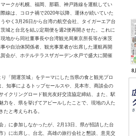
イマークが札幌、福岡、那覇、神戸路線を運航してい
際線は、コロナ禍で2020年以降、運休が続いていた
うやく3月26日から台湾の航空会社、タイガーエア台
、茨城と台北を結ぶ定期便を週2便再開させた。これに
、現地から同社董事長や台湾観光局東京所長等が来茨
知事や自治体関係者、観光事業者が出席した運航再開
祝賀会が、ホテルテラスザガーデン水戸で盛大に開催
8
り「開運茨城」をテーマにした当県の食と観光プロ
は、知事によるトップセールスや、見本市、商談会の
サイクリングロード観光友好交流協定締結、また、駅
魅力を、県を挙げてアピールしたことで、現地の人た
きたと考えられる。
」に参加しなかったが、2月13日、県が招請した台
市）に出席し、台北、高雄の旅行会社と懇談、意見交