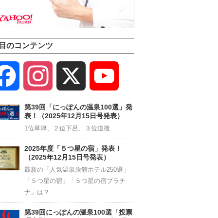
目のコンテンツ
Facebook
Instagram
X
YouTube
Channel
第39回「にっぽんの温泉100選」発
表！（2025年12月15日号発表）
1位草津、２位下呂、３位道後
2025年度「５つ星の宿」発表！
（2025年12月15日号発表）
最新の「人気温泉旅館ホテル250選」
「５つ星の宿」「５つ星の宿プラチ
ナ」は？
第39回にっぽんの温泉100選「投票