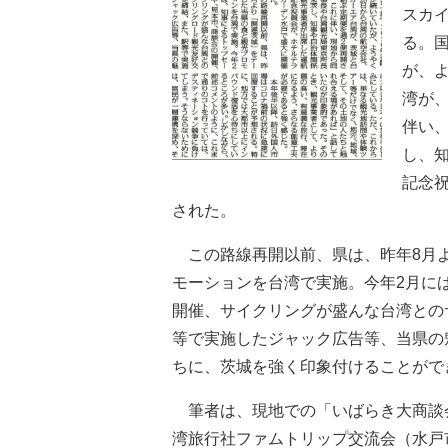
スカ
る。国
が、よ
湾が
伴い
し、
記念
された。
この路線再開以前、県は、昨年8月よ
モーションを台湾で実施。今年2月に
開催、サイクリングが盛んな台湾との
等で実施したジャック広告等、当県の
ちに、茨城を強く印象付けることがで
筆者は、現地での「いばらき大商談会
湾旅行社ファムトリップ交流会（水戸