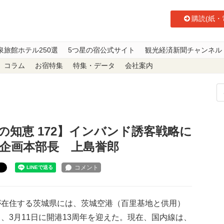
購読(紙・
泉旅館ホテル250選
5つ星の宿公式サイト
観光経済新聞チャンネル
コラム
お宿特集
特集・データ
会社案内
恵 172】インバンド誘客戦略に必要なコト 長寿荘 経営企画本部長 上島
知恵 172】インバンド誘客戦略に
営企画本部長 上島誉郎
ト
在住する茨城県には、茨城空港（百里基地と供用）
、3月11日に開港13周年を迎えた。現在、国内線は、