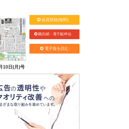
会員登録(無料)
購読(紙・電子版)申込
電子版を読む
月10日(月)号