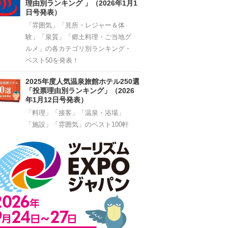
理由別ランキング 」（2026年1月1
日号発表）
「雰囲気」「見所・レジャー＆体
験」「泉質」「郷土料理・ご当地グ
ルメ」の各カテゴリ別ランキング・
ベスト50を発表！
2025年度人気温泉旅館ホテル250選
「投票理由別ランキング」（2026
年1月12日号発表）
「料理」「接客」「温泉・浴場」
「施設」「雰囲気」のベスト100軒