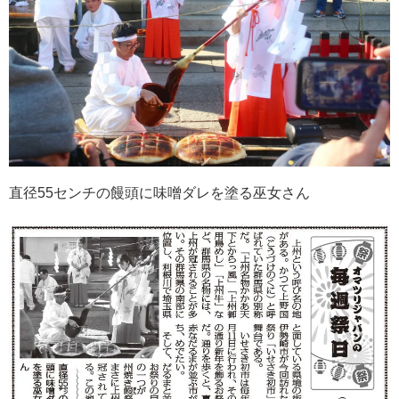
直径55センチの饅頭に味噌ダレを塗る巫女さん