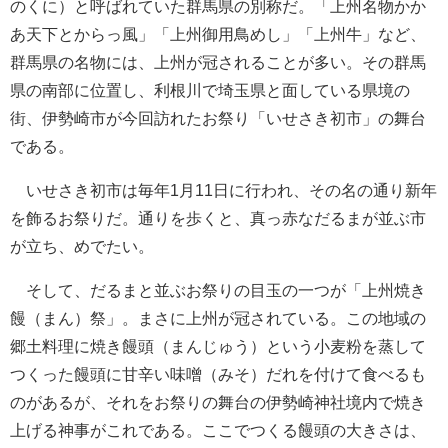
のくに）と呼ばれていた群馬県の別称だ。「上州名物かか
あ天下とからっ風」「上州御用鳥めし」「上州牛」など、
群馬県の名物には、上州が冠されることが多い。その群馬
県の南部に位置し、利根川で埼玉県と面している県境の
街、伊勢崎市が今回訪れたお祭り「いせさき初市」の舞台
である。
いせさき初市は毎年1月11日に行われ、その名の通り新年
を飾るお祭りだ。通りを歩くと、真っ赤なだるまが並ぶ市
が立ち、めでたい。
そして、だるまと並ぶお祭りの目玉の一つが「上州焼き
饅（まん）祭」。まさに上州が冠されている。この地域の
郷土料理に焼き饅頭（まんじゅう）という小麦粉を蒸して
つくった饅頭に甘辛い味噌（みそ）だれを付けて食べるも
のがあるが、それをお祭りの舞台の伊勢崎神社境内で焼き
上げる神事がこれである。ここでつくる饅頭の大きさは、