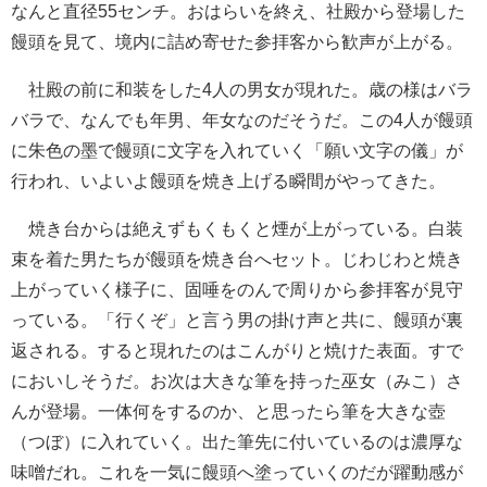
なんと直径55センチ。おはらいを終え、社殿から登場した
饅頭を見て、境内に詰め寄せた参拝客から歓声が上がる。
社殿の前に和装をした4人の男女が現れた。歳の様はバラ
バラで、なんでも年男、年女なのだそうだ。この4人が饅頭
に朱色の墨で饅頭に文字を入れていく「願い文字の儀」が
行われ、いよいよ饅頭を焼き上げる瞬間がやってきた。
焼き台からは絶えずもくもくと煙が上がっている。白装
束を着た男たちが饅頭を焼き台へセット。じわじわと焼き
上がっていく様子に、固唾をのんで周りから参拝客が見守
っている。「行くぞ」と言う男の掛け声と共に、饅頭が裏
返される。すると現れたのはこんがりと焼けた表面。すで
においしそうだ。お次は大きな筆を持った巫女（みこ）さ
んが登場。一体何をするのか、と思ったら筆を大きな壺
（つぼ）に入れていく。出た筆先に付いているのは濃厚な
味噌だれ。これを一気に饅頭へ塗っていくのだが躍動感が