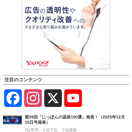
注目のコンテンツ
Facebook
Instagram
X
YouTube
Channel
第39回「にっぽんの温泉100選」発表！（2025年12月
15日号発表）
1位草津、２位下呂、３位道後