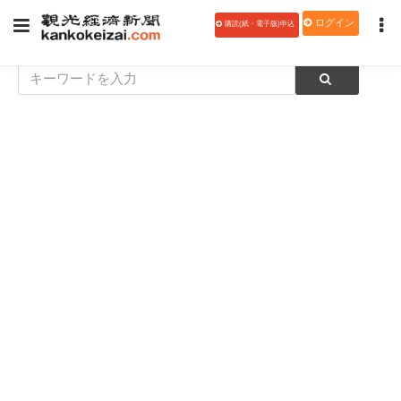
ログイン
購読(紙・電子版)申込