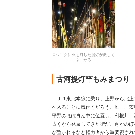
ロウソクに火を灯した提灯が激しく
ぶつかる
古河提灯竿もみまつり
ＪＲ東北本線に乗り、上野から北上
へ入ることに気付くだろう。唯一、茨
平野のほぼ真ん中に位置し、利根川、
古くから発展してきた街だ。さかのぼ
が置かれるなど権力者から重要視され