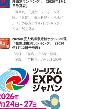
理由別ランキング 」（2026年1月1
日号発表）
「雰囲気」「見所・レジャー＆体
験」「泉質」「郷土料理・ご当地グ
ルメ」の各カテゴリ別ランキング・
ベスト50を発表！
2025年度人気温泉旅館ホテル250選
「投票理由別ランキング」（2026
年1月12日号発表）
「料理」「接客」「温泉・浴場」
「施設」「雰囲気」のベスト100軒