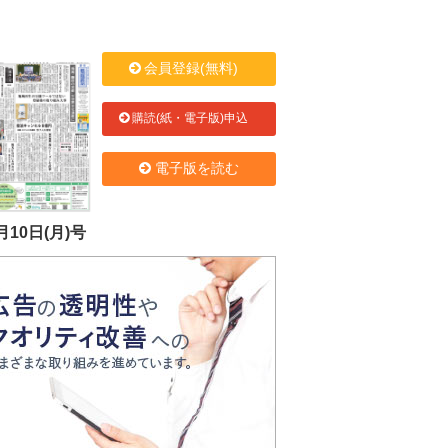
会員登録(無料)
購読(紙・電子版)申込
電子版を読む
月10日(月)号