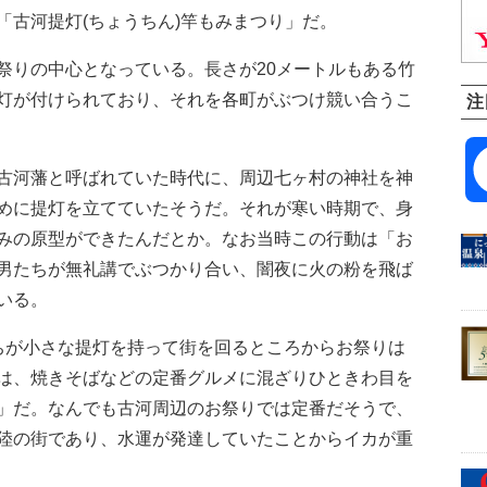
「古河提灯(ちょうちん)竿もみまつり」だ。
りの中心となっている。長さが20メートルもある竹
灯が付けられており、それを各町がぶつけ競い合うこ
注
古河藩と呼ばれていた時代に、周辺七ヶ村の神社を神
めに提灯を立てていたそうだ。それが寒い時期で、身
みの原型ができたんだとか。なお当時この行動は「お
男たちが無礼講でぶつかり合い、闇夜に火の粉を飛ば
いる。
が小さな提灯を持って街を回るところからお祭りは
は、焼きそばなどの定番グルメに混ざりひときわ目を
」だ。なんでも古河周辺のお祭りでは定番だそうで、
陸の街であり、水運が発達していたことからイカが重