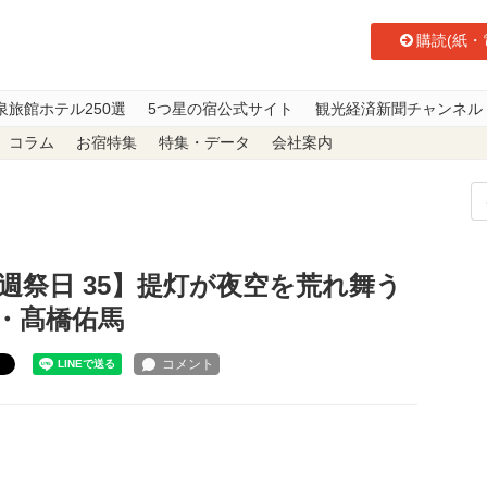
購読(紙・
泉旅館ホテル250選
5つ星の宿公式サイト
観光経済新聞チャンネル
コラム
お宿特集
特集・データ
会社案内
日 35】提灯が夜空を荒れ舞う奇祭 お祭りトラベラー・髙橋佑馬
週祭日 35】提灯が夜空を荒れ舞う
・髙橋佑馬
ト