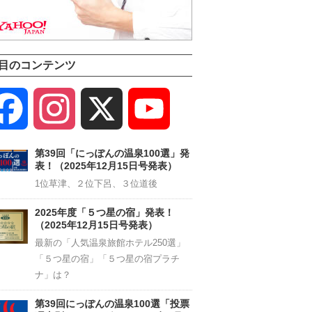
目のコンテンツ
Facebook
Instagram
X
YouTube
Channel
第39回「にっぽんの温泉100選」発
表！（2025年12月15日号発表）
1位草津、２位下呂、３位道後
2025年度「５つ星の宿」発表！
（2025年12月15日号発表）
最新の「人気温泉旅館ホテル250選」
「５つ星の宿」「５つ星の宿プラチ
ナ」は？
第39回にっぽんの温泉100選「投票