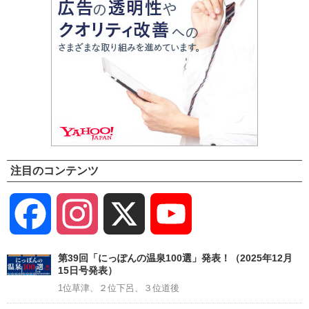
注目のコンテンツ
Facebook
Instagram
X
YouTube
Channel
第39回「にっぽんの温泉100選」発表！（2025年12月
15日号発表）
1位草津、２位下呂、３位道後