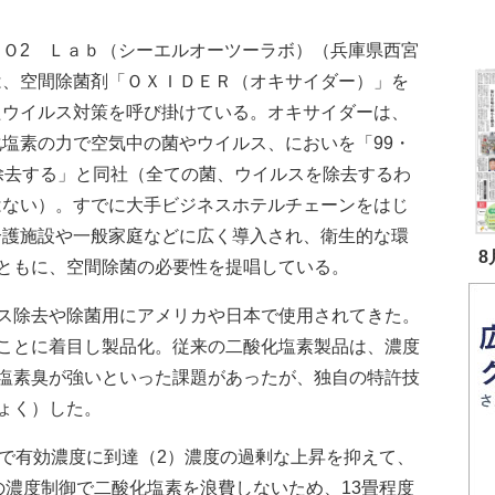
Ｏ2 Ｌａｂ（シーエルオーツーラボ）（兵庫県西宮
は、空間除菌剤「ＯＸＩＤＥＲ（オキサイダー）」を
たウイルス対策を呼び掛けている。オキサイダーは、
化塩素の力で空気中の菌やウイルス、においを「99・
％除去する」と同社（全ての菌、ウイルスを除去するわ
はない）。すでに大手ビジネスホテルチェーンをはじ
介護施設や一般家庭などに広く導入され、衛生的な環
8
ともに、空間除菌の必要性を提唱している。
ス除去や除菌用にアメリカや日本で使用されてきた。
ことに着目し製品化。従来の二酸化塩素製品は、濃度
塩素臭が強いといった課題があったが、独自の特許技
ょく）した。
で有効濃度に到達（2）濃度の過剰な上昇を抑えて、
の濃度制御で二酸化塩素を浪費しないため、13畳程度