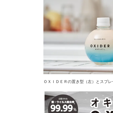
ＯＸＩＤＥＲの置き型（左）とスプレ