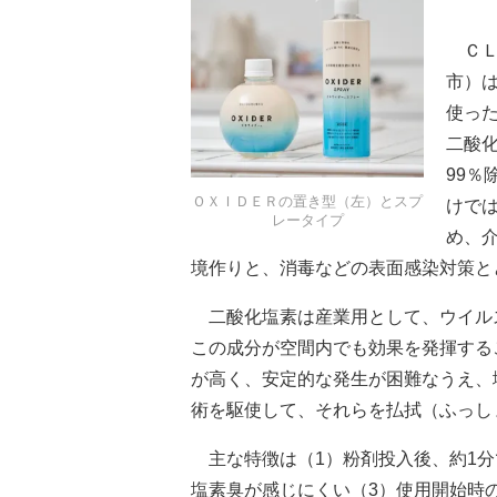
ＣＬ
市）
使っ
二酸
99
ＯＸＩＤＥＲの置き型（左）とスプ
けで
レータイプ
め、
境作りと、消毒などの表面感染対策と
二酸化塩素は産業用として、ウイル
この成分が空間内でも効果を発揮する
が高く、安定的な発生が困難なうえ、
術を駆使して、それらを払拭（ふっし
主な特徴は（1）粉剤投入後、約1分
塩素臭が感じにくい（3）使用開始時