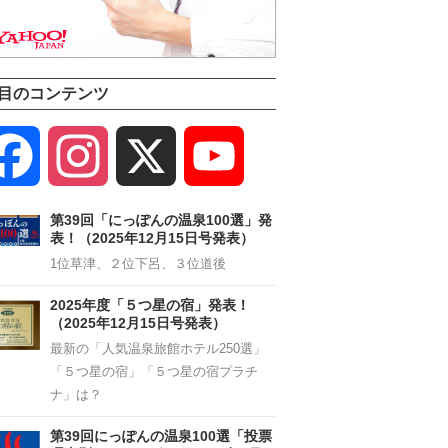
目のコンテンツ
Facebook
Instagram
X
YouTube
Channel
第39回「にっぽんの温泉100選」発
表！（2025年12月15日号発表）
1位草津、２位下呂、３位道後
2025年度「５つ星の宿」発表！
（2025年12月15日号発表）
最新の「人気温泉旅館ホテル250選」
「５つ星の宿」「５つ星の宿プラチ
ナ」は？
第39回にっぽんの温泉100選「投票