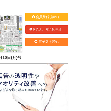
会員登録(無料)
購読(紙・電子版)申込
電子版を読む
月10日(月)号