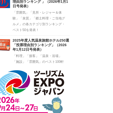
理由別ランキング 」（2026年1月1
日号発表）
「雰囲気」「見所・レジャー＆体
験」「泉質」「郷土料理・ご当地グ
ルメ」の各カテゴリ別ランキング・
ベスト50を発表！
2025年度人気温泉旅館ホテル250選
「投票理由別ランキング」（2026
年1月12日号発表）
「料理」「接客」「温泉・浴場」
「施設」「雰囲気」のベスト100軒