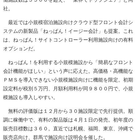
社。
最近では小規模宿泊施設向けクラウド型フロント会計シ
ステムの新製品「ねっぱん！イージー会計」も提案。これ
は、ねっぱん！サイトコントローラー利用施設向けの有料
オプションだ。
ねっぱん！を利用する小規模施設から「簡易なフロント
会計機能がほしい」という声に応えた。高価格・高機能な
ＰＭＳを導入できない小規模施設向けに機能を限定。初期
設定料が税別５万円、月額利用料が同９８００円で、小規
模施設も導入しやすい。
無料の評価版は１２月から３０施設限定で先行提供。順
調に稼働中で、有料の製品版は４月１日の発売。初年度の
販売目標数は３６０。直近では札幌、福岡、東京、沖縄で
販売店向け、群馬で施設向け説明会を催した。