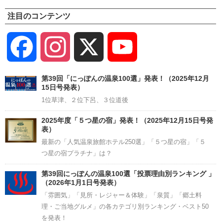
注目のコンテンツ
Facebook
Instagram
X
YouTube
Channel
第39回「にっぽんの温泉100選」発表！（2025年12月
15日号発表）
1位草津、２位下呂、３位道後
2025年度「５つ星の宿」発表！（2025年12月15日号発
表）
最新の「人気温泉旅館ホテル250選」「５つ星の宿」「５
つ星の宿プラチナ」は？
第39回にっぽんの温泉100選「投票理由別ランキング 」
（2026年1月1日号発表）
「雰囲気」「見所・レジャー＆体験」「泉質」「郷土料
理・ご当地グルメ」の各カテゴリ別ランキング・ベスト50
を発表！