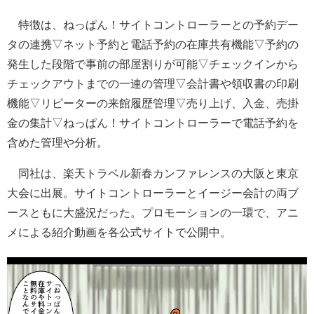
特徴は、ねっぱん！サイトコントローラーとの予約デー
タの連携▽ネット予約と電話予約の在庫共有機能▽予約の
発生した段階で事前の部屋割りが可能▽チェックインから
チェックアウトまでの一連の管理▽会計書や領収書の印刷
機能▽リピーターの来館履歴管理▽売り上げ、入金、売掛
金の集計▽ねっぱん！サイトコントローラーで電話予約を
含めた管理や分析。
同社は、楽天トラベル新春カンファレンスの大阪と東京
大会に出展。サイトコントローラーとイージー会計の両ブ
ースともに大盛況だった。プロモーションの一環で、アニ
メによる紹介動画を各公式サイトで公開中。