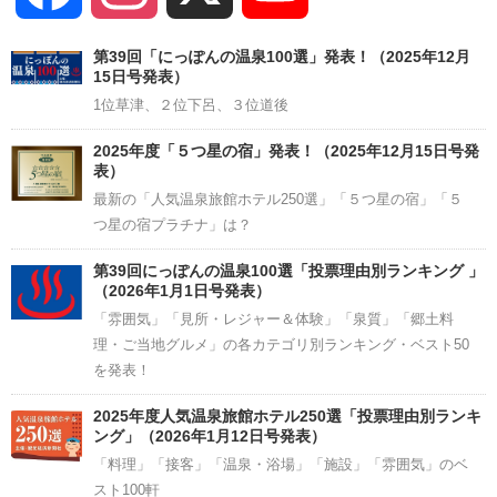
Channel
第39回「にっぽんの温泉100選」発表！（2025年12月
15日号発表）
1位草津、２位下呂、３位道後
2025年度「５つ星の宿」発表！（2025年12月15日号発
表）
最新の「人気温泉旅館ホテル250選」「５つ星の宿」「５
つ星の宿プラチナ」は？
第39回にっぽんの温泉100選「投票理由別ランキング 」
（2026年1月1日号発表）
「雰囲気」「見所・レジャー＆体験」「泉質」「郷土料
理・ご当地グルメ」の各カテゴリ別ランキング・ベスト50
を発表！
2025年度人気温泉旅館ホテル250選「投票理由別ランキ
ング」（2026年1月12日号発表）
「料理」「接客」「温泉・浴場」「施設」「雰囲気」のベ
スト100軒