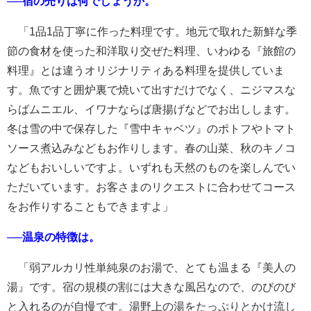
──宿の売りは何でしょうか。
「1品1品丁寧に作った料理です。地元で取れた新鮮な季
節の食材を使った和洋取り交ぜた料理、いわゆる『旅館の
料理』とは違うオリジナリティある料理を提供していま
す。魚ですと囲炉裏で焼いて出すだけでなく、ニジマスな
らばムニエル、イワナならば唐揚げなどでお出しします。
冬は雪の中で保存した『雪中キャベツ』のポトフやトマト
ソース煮込みなどもお作りします。春の山菜、秋のキノコ
などもおいしいですよ。いずれも天然のものを楽しんでい
ただいています。お客さまのリクエストに合わせてコース
をお作りすることもできますよ」
──温泉の特徴は。
「弱アルカリ性単純泉のお湯で、とても温まる『美人の
湯』です。宿の規模の割には大きな風呂なので、のびのび
と入れるのが自慢です。湯野上の湯をたっぷりとかけ流し