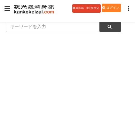
ログイン
購読(紙・電子版)申込