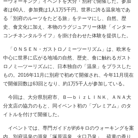
ーウォーキング」イベントを大分・別府で開催した。参加
者は60人、参加費は1人1万5千円。世界に誇る温泉地であ
る「別府のルーツをたどる旅」をテーマにし、自然、歴
史、食文化に加え、本物のラグジュアリー体験「インター
コンチネンタルライフ」を掛け合わせた体験を提供した。
「ＯＮＳＥＮ・ガストロノミーツーリズム」は、欧米を
中心に世界に広がる地域の自然、歴史、食に触れるガスト
ロノミ―ツーリズムに、日本独自の「温泉」をプラスした
もの。2016年11月に別府で初めて開催され、今年11月現在
で開催回数は63回となり、約1万5千人が参加している。
今回は、大分県別府市、Ｂ―ｂｉｚＬＩＮＫ、ＡＮＡ大
分支店の協力のもと、同イベント初の「プレミアム」のタ
イトルを付けて開催した。
イベントでは、専門ガイドが約6キロのウォーキングを案
内。別府温泉の源泉「塚原温泉 火口乃泉」、硫黄の香り