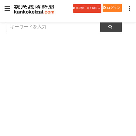
ログイン
購読(紙・電子版)申込