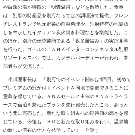
や白濁の湯が特徴の「明礬温泉」などを散策した。食事
は、別府の特産品を別府ならではの調理法で提供。フレン
チレストランで地元野菜の前菜料理や、別府特有の地獄蒸
しを生かしたイタリアン炭火焼き料理などを堪能した。こ
のほか、別府の伝統芸能である「夜多羅編み」の実演見学
を行った。ゴールの「ＡＮＡインターコンチネンタル別府
リゾート＆スパ」では、カクテルパーティーが行われ、参
加者らが交流した。
小川理事長は、「別府でのイベント開催は4回目。初めて
プレミアムの冠が付くイベントを同地で開催できることに
意義を感じている。ＡＮＡセールス主催のＡＮＡトラベラ
ーズで宿泊を兼ねたプランを先行発売したところ、あっと
いう間に完売した。新たな取り組みへの期待値の高さを感
じている。今後もＩＨＧと新たな取り組みを行い、温泉地
の新しい滞在の仕方を発信していく」と話す。