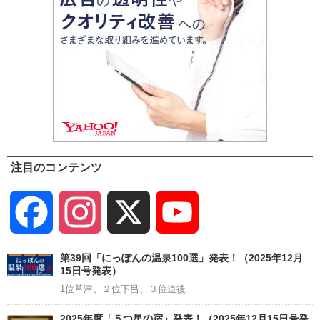
注目のコンテンツ
Facebook
Instagram
X
YouTube
Channel
第39回「にっぽんの温泉100選」発表！（2025年12月
15日号発表）
1位草津、２位下呂、３位道後
2025年度「５つ星の宿」発表！（2025年12月15日号発