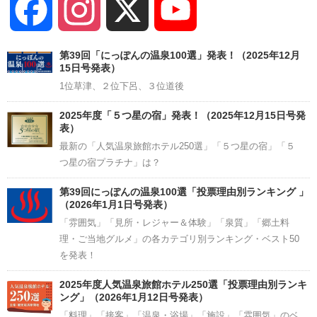
Facebook
Instagram
X
YouTube
Channel
第39回「にっぽんの温泉100選」発表！（2025年12月
15日号発表）
1位草津、２位下呂、３位道後
2025年度「５つ星の宿」発表！（2025年12月15日号発
表）
最新の「人気温泉旅館ホテル250選」「５つ星の宿」「５
つ星の宿プラチナ」は？
第39回にっぽんの温泉100選「投票理由別ランキング 」
（2026年1月1日号発表）
「雰囲気」「見所・レジャー＆体験」「泉質」「郷土料
理・ご当地グルメ」の各カテゴリ別ランキング・ベスト50
を発表！
2025年度人気温泉旅館ホテル250選「投票理由別ランキ
ング」（2026年1月12日号発表）
「料理」「接客」「温泉・浴場」「施設」「雰囲気」のベ