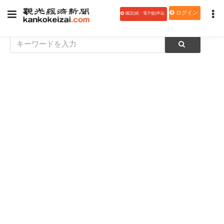
ログイン
購読(紙・電子版)申込