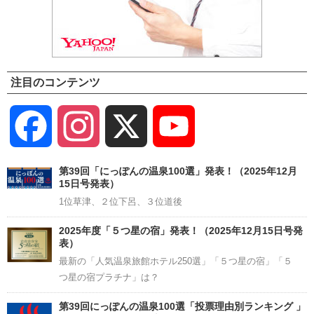
注目のコンテンツ
Facebook
Instagram
X
YouTube
Channel
第39回「にっぽんの温泉100選」発表！（2025年12月
15日号発表）
1位草津、２位下呂、３位道後
2025年度「５つ星の宿」発表！（2025年12月15日号発
表）
最新の「人気温泉旅館ホテル250選」「５つ星の宿」「５
つ星の宿プラチナ」は？
第39回にっぽんの温泉100選「投票理由別ランキング 」