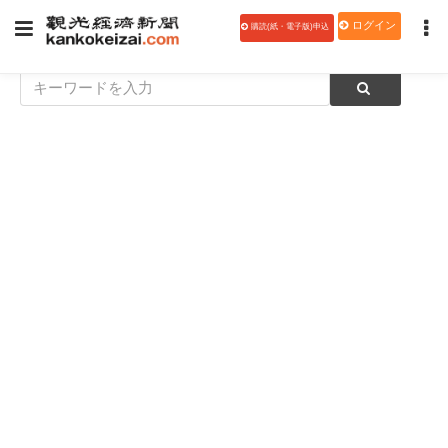
ログイン
購読(紙・電子版)申込