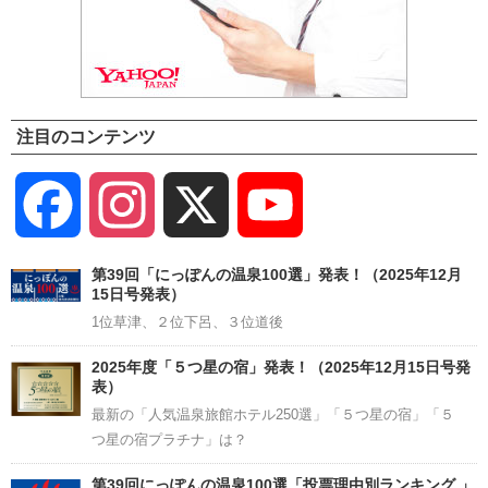
注目のコンテンツ
Facebook
Instagram
X
YouTube
Channel
第39回「にっぽんの温泉100選」発表！（2025年12月
15日号発表）
1位草津、２位下呂、３位道後
2025年度「５つ星の宿」発表！（2025年12月15日号発
表）
最新の「人気温泉旅館ホテル250選」「５つ星の宿」「５
つ星の宿プラチナ」は？
第39回にっぽんの温泉100選「投票理由別ランキング 」