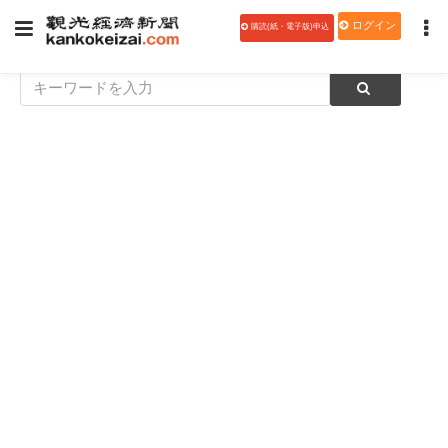
ログイン
購読(紙・電子版)申込