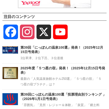
注目のコンテンツ
Facebook
Instagram
X
YouTube
Channel
第39回「にっぽんの温泉100選」発表！（2025年12月
15日号発表）
1位草津、２位下呂、３位道後
2025年度「５つ星の宿」発表！（2025年12月15日号発
表）
最新の「人気温泉旅館ホテル250選」「５つ星の宿」「５
つ星の宿プラチナ」は？
第39回にっぽんの温泉100選「投票理由別ランキング 」
（2026年1月1日号発表）
「雰囲気」「見所・レジャー＆体験」「泉質」「郷土料