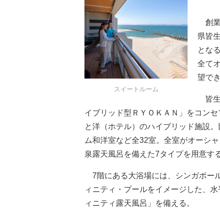
創業
県皆
とな
全て
望で
スイートルーム
皆生
イブリッド型ＲＹＯＫＡＮ」をコンセ
と洋（ホテル）のハイブリッド施設。
ム和洋室など全32室。全室がオーシ
泉露天風呂を備えた7タイプを用意す
7階にある大浴場には、シンガポール
ィニティ・プールをイメージした、水
ィニティ露天風呂」を備える。