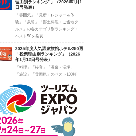
理由別ランキング 」（2026年1月1
日号発表）
「雰囲気」「見所・レジャー＆体
験」「泉質」「郷土料理・ご当地グ
ルメ」の各カテゴリ別ランキング・
ベスト50を発表！
2025年度人気温泉旅館ホテル250選
「投票理由別ランキング」（2026
年1月12日号発表）
「料理」「接客」「温泉・浴場」
「施設」「雰囲気」のベスト100軒