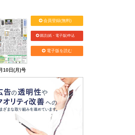
会員登録(無料)
購読(紙・電子版)申込
電子版を読む
月10日(月)号