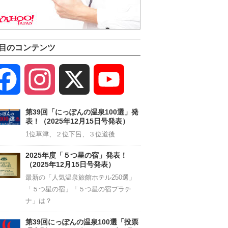
目のコンテンツ
Facebook
Instagram
X
YouTube
Channel
第39回「にっぽんの温泉100選」発
表！（2025年12月15日号発表）
1位草津、２位下呂、３位道後
2025年度「５つ星の宿」発表！
（2025年12月15日号発表）
最新の「人気温泉旅館ホテル250選」
「５つ星の宿」「５つ星の宿プラチ
ナ」は？
第39回にっぽんの温泉100選「投票