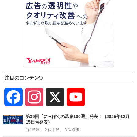
注目のコンテンツ
Facebook
Instagram
X
YouTube
Channel
第39回「にっぽんの温泉100選」発表！（2025年12月
15日号発表）
1位草津、２位下呂、３位道後