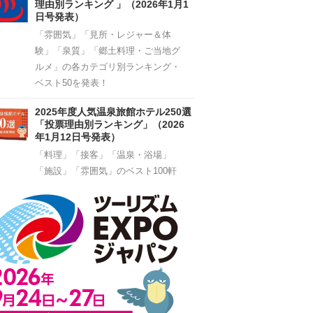
理由別ランキング 」（2026年1月1
日号発表）
「雰囲気」「見所・レジャー＆体
験」「泉質」「郷土料理・ご当地グ
ルメ」の各カテゴリ別ランキング・
ベスト50を発表！
2025年度人気温泉旅館ホテル250選
「投票理由別ランキング」（2026
年1月12日号発表）
「料理」「接客」「温泉・浴場」
「施設」「雰囲気」のベスト100軒