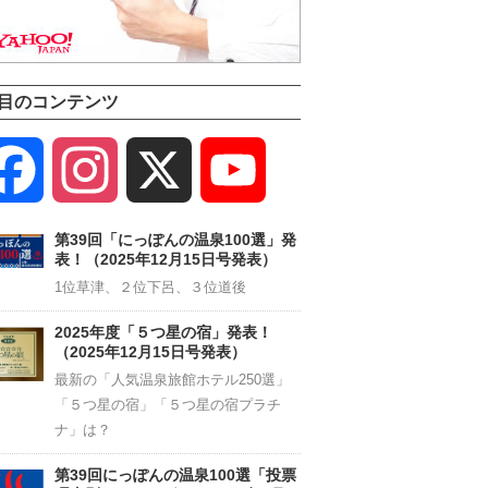
目のコンテンツ
Facebook
Instagram
X
YouTube
Channel
第39回「にっぽんの温泉100選」発
表！（2025年12月15日号発表）
1位草津、２位下呂、３位道後
2025年度「５つ星の宿」発表！
（2025年12月15日号発表）
最新の「人気温泉旅館ホテル250選」
「５つ星の宿」「５つ星の宿プラチ
ナ」は？
第39回にっぽんの温泉100選「投票