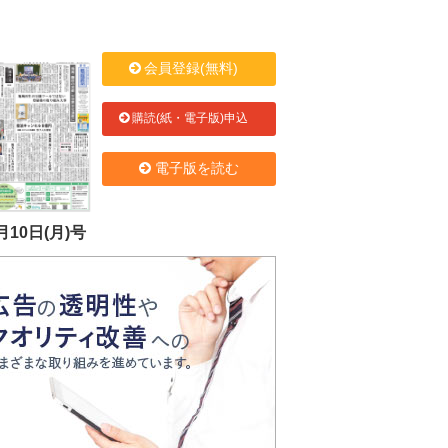
会員登録(無料)
購読(紙・電子版)申込
電子版を読む
月10日(月)号