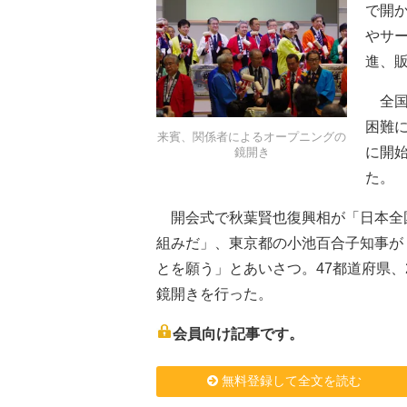
で開か
やサ
進、
全国
困難に
来賓、関係者によるオープニングの
に開
鏡開き
た。
開会式で秋葉賢也復興相が「日本全
組みだ」、東京都の小池百合子知事が
とを願う」とあいさつ。47都道府県、
鏡開きを行った。
会員向け記事です。
無料登録して全文を読む