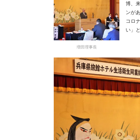
博、
ンが
コロ
い」
増田理事長