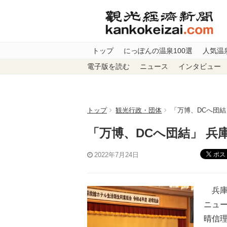
トップ
にっぽんの温泉100選
人気温
電子版を読む
ニュース
インタビュー
トップ
観光行政・団体
「万博、DCへ団結
「万博、DCへ団結」 兵
ポス
2022年7月24日
兵庫
ニュ
晴信理