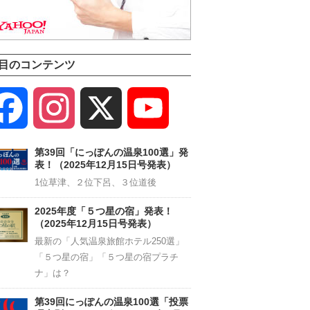
目のコンテンツ
Facebook
Instagram
X
YouTube
Channel
第39回「にっぽんの温泉100選」発
表！（2025年12月15日号発表）
1位草津、２位下呂、３位道後
2025年度「５つ星の宿」発表！
（2025年12月15日号発表）
最新の「人気温泉旅館ホテル250選」
「５つ星の宿」「５つ星の宿プラチ
ナ」は？
第39回にっぽんの温泉100選「投票