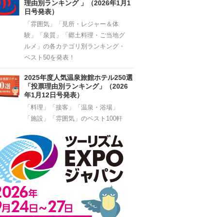
理由別ランキング 」（2026年1月1
日号発表）
「雰囲気」「見所・レジャー＆体
験」「泉質」「郷土料理・ご当地グ
ルメ」の各カテゴリ別ランキング・
ベスト50を発表！
2025年度人気温泉旅館ホテル250選
「投票理由別ランキング」（2026
年1月12日号発表）
「料理」「接客」「温泉・浴場」
「施設」「雰囲気」のベスト100軒