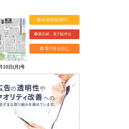
会員登録(無料)
購読(紙・電子版)申込
電子版を読む
月10日(月)号