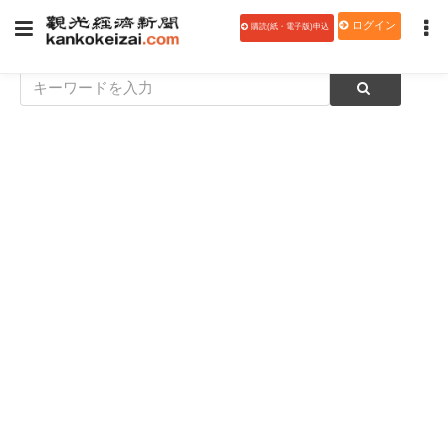
ログイン
購読(紙・電子版)申込