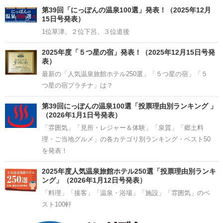
Channel
第39回「にっぽんの温泉100選」発表！（2025年12月
15日号発表）
1位草津、２位下呂、３位道後
2025年度「５つ星の宿」発表！（2025年12月15日号発
表）
最新の「人気温泉旅館ホテル250選」「５つ星の宿」「５
つ星の宿プラチナ」は？
第39回にっぽんの温泉100選「投票理由別ランキング 」
（2026年1月1日号発表）
「雰囲気」「見所・レジャー＆体験」「泉質」「郷土料
理・ご当地グルメ」の各カテゴリ別ランキング・ベスト50
を発表！
2025年度人気温泉旅館ホテル250選「投票理由別ランキ
ング」（2026年1月12日号発表）
「料理」「接客」「温泉・浴場」「施設」「雰囲気」のベ
スト100軒