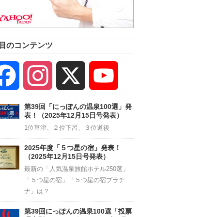
目のコンテンツ
Facebook
Instagram
X
YouTube
Channel
第39回「にっぽんの温泉100選」発
表！（2025年12月15日号発表）
1位草津、２位下呂、３位道後
2025年度「５つ星の宿」発表！
（2025年12月15日号発表）
最新の「人気温泉旅館ホテル250選」
「５つ星の宿」「５つ星の宿プラチ
ナ」は？
第39回にっぽんの温泉100選「投票