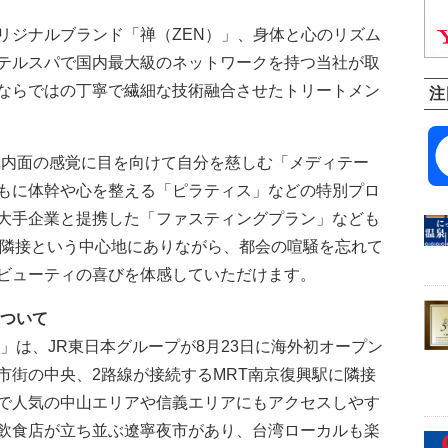
リジナルブランド「禅（ZEN）」、身体と心のリズム
ホテルスパで国内最大級のネットワークを持つ当社が取
ならではの丁寧で繊細な技術融合させたトリートメン
注
り入れ内面の感覚に目を向けて自分を慈しむ「メディテー
もに体幹や心を整える「ピラティス」などの特別プロ
大手企業と提携した「ファスティングプラン」なども
」隣接という中心地にありながら、都会の喧騒を忘れて
ビューティの喜びを体感していただけます。
について
」は、JR東日本グループが8月23日に海外初オープン
市街の中央、2路線が接続するMRT南京復興駅に隣接
で人気の中山エリアや信義エリアにもアクセスしやす
飲食店が立ち並ぶ遼寧夜市があり、台湾ローカルも楽