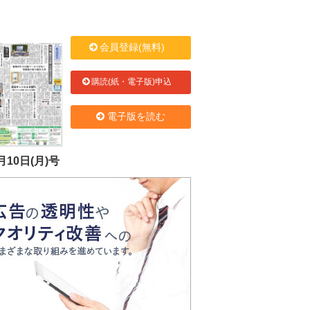
会員登録(無料)
購読(紙・電子版)申込
電子版を読む
月10日(月)号