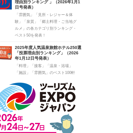
理由別ランキング 」（2026年1月1
日号発表）
「雰囲気」「見所・レジャー＆体
験」「泉質」「郷土料理・ご当地グ
ルメ」の各カテゴリ別ランキング・
ベスト50を発表！
2025年度人気温泉旅館ホテル250選
「投票理由別ランキング」（2026
年1月12日号発表）
「料理」「接客」「温泉・浴場」
「施設」「雰囲気」のベスト100軒