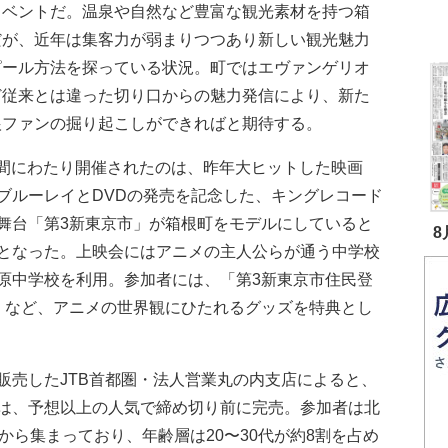
イベントだ。温泉や自然など豊富な観光素材を持つ箱
だが、近年は集客力が弱まりつつあり新しい観光魅力
ピール方法を探っている状況。町ではエヴァンゲリオ
ど従来とは違った切り口からの魅力発信により、新た
根ファンの掘り起こしができればと期待する。
間にわたり開催されたのは、昨年大ヒットした映画
ブルーレイとDVDの発売を記念した、キングレコード
舞台「第3新東京市」が箱根町をモデルにしていると
8
となった。上映会にはアニメの主人公らが通う中学校
原中学校を利用。参加者には、「第3新東京市住民登
」など、アニメの世界観にひたれるグッズを特典とし
売したJTB首都圏・法人営業丸の内支店によると、
は、予想以上の人気で締め切り前に完売。参加者は北
から集まっており、年齢層は20〜30代が約8割を占め