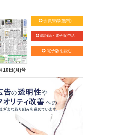
会員登録(無料)
購読(紙・電子版)申込
電子版を読む
月10日(月)号