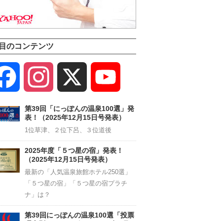
目のコンテンツ
Facebook
Instagram
X
YouTube
Channel
第39回「にっぽんの温泉100選」発
表！（2025年12月15日号発表）
1位草津、２位下呂、３位道後
2025年度「５つ星の宿」発表！
（2025年12月15日号発表）
最新の「人気温泉旅館ホテル250選」
「５つ星の宿」「５つ星の宿プラチ
ナ」は？
第39回にっぽんの温泉100選「投票