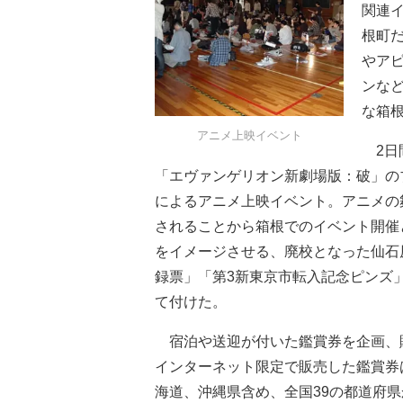
関連
根町
やア
ンな
な箱
アニメ上映イベント
2日
「エヴァンゲリオン新劇場版：破」の
によるアニメ上映イベント。アニメの
されることから箱根でのイベント開催
をイメージさせる、廃校となった仙石
録票」「第3新東京市転入記念ピンズ
て付けた。
宿泊や送迎が付いた鑑賞券を企画、販
インターネット限定で販売した鑑賞券
海道、沖縄県含め、全国39の都道府県