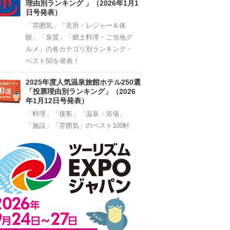
理由別ランキング 」（2026年1月1
日号発表）
「雰囲気」「見所・レジャー＆体
験」「泉質」「郷土料理・ご当地グ
ルメ」の各カテゴリ別ランキング・
ベスト50を発表！
2025年度人気温泉旅館ホテル250選
「投票理由別ランキング」（2026
年1月12日号発表）
「料理」「接客」「温泉・浴場」
「施設」「雰囲気」のベスト100軒