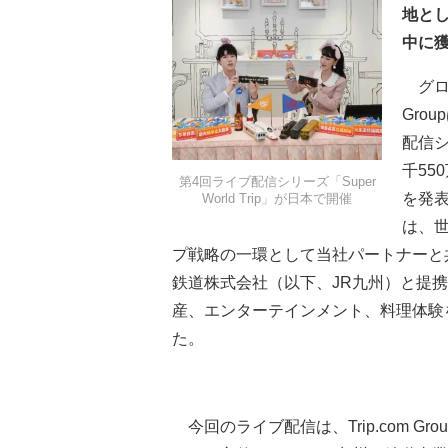
地と
中に
グロー
Gro
配信シ
千55
第4回ライブ配信シリーズ「Super
を発表
World Trip」が日本で開催
は、
プ戦略の一環として当社パートナーと共同で
鉄道株式会社（以下、JR九州）と提
産、エンターテインメント、料理体験
た。
今回のライブ配信は、Trip.com Gro