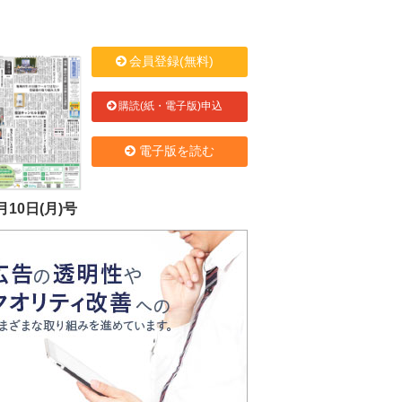
会員登録(無料)
購読(紙・電子版)申込
電子版を読む
月10日(月)号