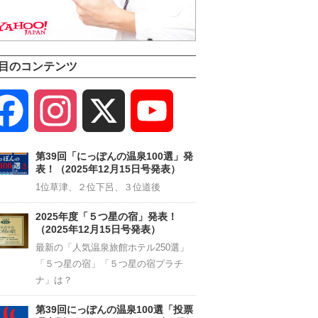
目のコンテンツ
Facebook
Instagram
X
YouTube
Channel
第39回「にっぽんの温泉100選」発
表！（2025年12月15日号発表）
1位草津、２位下呂、３位道後
2025年度「５つ星の宿」発表！
（2025年12月15日号発表）
最新の「人気温泉旅館ホテル250選」
「５つ星の宿」「５つ星の宿プラチ
ナ」は？
第39回にっぽんの温泉100選「投票