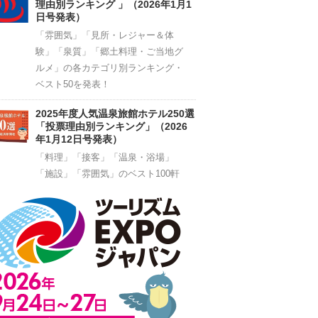
理由別ランキング 」（2026年1月1
日号発表）
「雰囲気」「見所・レジャー＆体
験」「泉質」「郷土料理・ご当地グ
ルメ」の各カテゴリ別ランキング・
ベスト50を発表！
2025年度人気温泉旅館ホテル250選
「投票理由別ランキング」（2026
年1月12日号発表）
「料理」「接客」「温泉・浴場」
「施設」「雰囲気」のベスト100軒