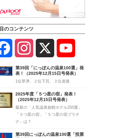
目のコンテンツ
Facebook
Instagram
X
YouTube
Channel
第39回「にっぽんの温泉100選」発
表！（2025年12月15日号発表）
1位草津、２位下呂、３位道後
2025年度「５つ星の宿」発表！
（2025年12月15日号発表）
最新の「人気温泉旅館ホテル250選」
「５つ星の宿」「５つ星の宿プラチ
ナ」は？
第39回にっぽんの温泉100選「投票