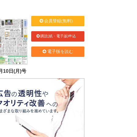
会員登録(無料)
購読(紙・電子版)申込
電子版を読む
月10日(月)号