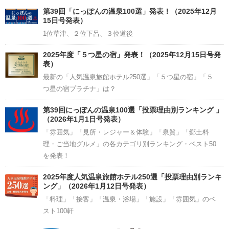
Channel
第39回「にっぽんの温泉100選」発表！（2025年12月
15日号発表）
1位草津、２位下呂、３位道後
2025年度「５つ星の宿」発表！（2025年12月15日号発
表）
最新の「人気温泉旅館ホテル250選」「５つ星の宿」「５
つ星の宿プラチナ」は？
第39回にっぽんの温泉100選「投票理由別ランキング 」
（2026年1月1日号発表）
「雰囲気」「見所・レジャー＆体験」「泉質」「郷土料
理・ご当地グルメ」の各カテゴリ別ランキング・ベスト50
を発表！
2025年度人気温泉旅館ホテル250選「投票理由別ランキ
ング」（2026年1月12日号発表）
「料理」「接客」「温泉・浴場」「施設」「雰囲気」のベ
スト100軒