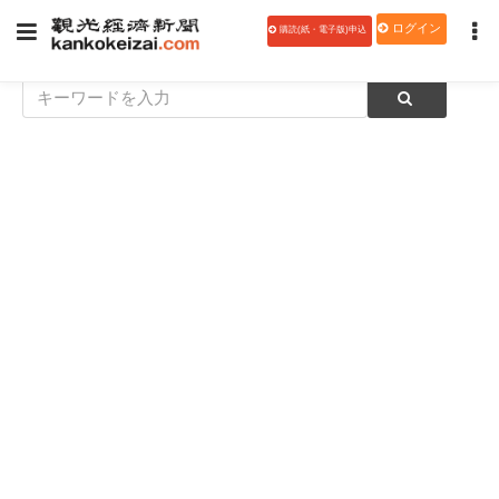
ログイン
購読(紙・電子版)申込