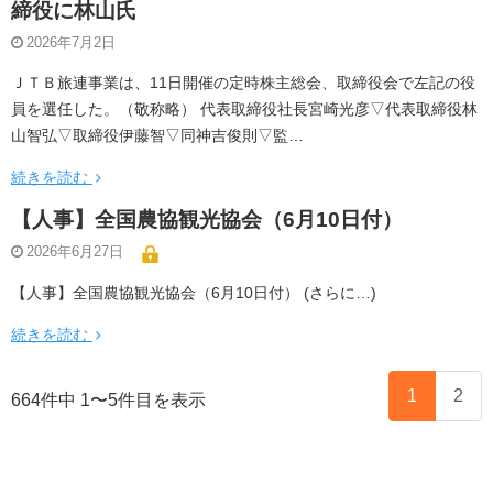
締役に林山氏
2026年7月2日
ＪＴＢ旅連事業は、11日開催の定時株主総会、取締役会で左記の役
員を選任した。（敬称略） 代表取締役社長宮崎光彦▽代表取締役林
山智弘▽取締役伊藤智▽同神吉俊則▽監…
続きを読む
【人事】全国農協観光協会（6月10日付）
2026年6月27日
【人事】全国農協観光協会（6月10日付） (さらに…)
続きを読む
1
2
664件中 1〜5件目を表示