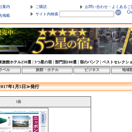
社案内
ご購読
お問い合わせ・よくあるご
サイト内検索
告掲載
|
|
|
|
泉旅館ホテル250選
5つ星の宿
部門別100選
宿のパンフ
ベストセレクシ
ラベル
旅館・ホテル
ビジネス
地域
2017年1月5日≫発行
1面