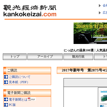
会
広
|
にっぽんの温泉100選
人気温
トップ
アーカイブ
観光行政
ト
2017年新年号 第2875号≪
ご購読
ご購読について
見本紙（PDF）
電子新聞ご購読
電子新聞とは
PC版