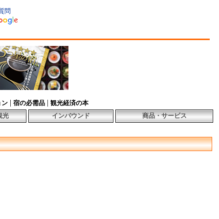
質問
|
|
ョン
宿の必需品
観光経済の本
観光
インバウンド
商品・サービス