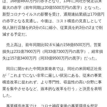
は、168億4600万円の赤字となり、13年に同社が発足以来
最大の赤字（前年同期は20億5500万円の黒字）となった。
新型コロナウイルスの影響を受け、通期連結業績は170億円
の赤字となる見通し。今後は、コスト構造の見直しとして
個人旅行店舗を約3分の1に縮小、従業員を約3分の2まで削
減する予定だ。
売上高は、前年同期比92.6％減の158億6500万円。営業
損失は231億7900万円（同33億7300万円の黒字）、経常損
失は157億3400万円（同33億9500万円の黒字）だった。
同日に開かれた中間決算発表では、同社の米田昭正社長
が「これまでにない非常に厳しい状況にある。従来の事業
構造改革に捉われず、より専門性、収益性の高い分野に事
業を集中させるなど、抜本的な改革を行う」と決意を表明
した。
事業構造改革では、コロナ禍収束後の事業環境を想定