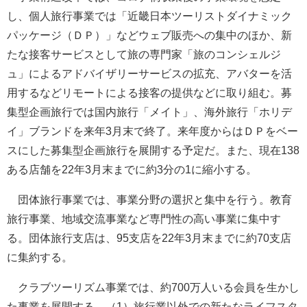
し、個人旅行事業では「近畿日本ツーリストダイナミック
パッケージ（ＤＰ）」などウェブ販売への集中のほか、新
たな接客サービスとして旅の専門家「旅のコンシェルジ
ュ」によるアドバイザリーサービスの拡充、アバターを活
用するなどリモートによる接客の提供などに取り組む。募
集型企画旅行では国内旅行「メイト」、海外旅行「ホリデ
イ」ブランドを来年3月末で終了。来年度からはＤＰをベー
スにした募集型企画旅行を展開する予定だ。また、現在138
ある店舗を22年3月末までに約3分の1に縮小する。
団体旅行事業では、事業分野の選択と集中を行う。教育
旅行事業、地域交流事業など専門性の高い事業に集中す
る。団体旅行支店は、95支店を22年3月末までに約70支店
に集約する。
クラブツーリズム事業では、約700万人いる会員を生かし
た事業を展開する。（1）旅行業以外での新たなライフスタ