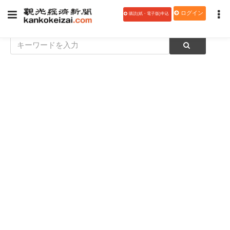
ログイン
購読(紙・電子版)申込