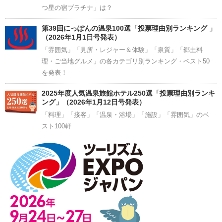
つ星の宿プラチナ」は？
第39回にっぽんの温泉100選「投票理由別ランキング 」
（2026年1月1日号発表）
「雰囲気」「見所・レジャー＆体験」「泉質」「郷土料
理・ご当地グルメ」の各カテゴリ別ランキング・ベスト50
を発表！
2025年度人気温泉旅館ホテル250選「投票理由別ランキ
ング」（2026年1月12日号発表）
「料理」「接客」「温泉・浴場」「施設」「雰囲気」のベ
スト100軒