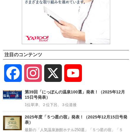
注目のコンテンツ
Facebook
Instagram
X
YouTube
Channel
第39回「にっぽんの温泉100選」発表！（2025年12月
15日号発表）
1位草津、２位下呂、３位道後
2025年度「５つ星の宿」発表！（2025年12月15日号発
表）
最新の「人気温泉旅館ホテル250選」「５つ星の宿」「５