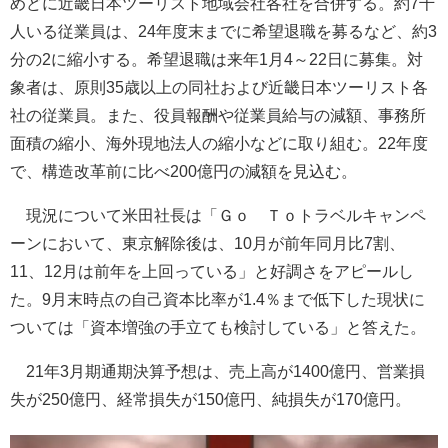
めどに近畿日本ツーリスト地域会社各社を合併する。約7千
人いる従業員は、24年度末までに希望退職を募るなど、約3
分の2に縮小する。希望退職は来年1月4～22日に募集。対
象者は、原則35歳以上の同社および近畿日本ツーリスト各
社の従業員。また、役員報酬や従業員給与の減額、事務所
面積の縮小、海外現地法人の縮小などに取り組む。22年度
で、構造改革前に比べ200億円の減額を見込む。
現況について米田社長は「Ｇｏ Ｔｏトラベルキャンペ
ーンにおいて、東京解除後は、10月が前年同月比7割、
11、12月は前年を上回っている」と好調さをアピールし
た。9月末時点の自己資本比率が1.4％まで低下した現状に
ついては「資本増強の手立ても検討している」と答えた。
21年3月期通期決算予想は、売上高が1400億円、営業損
失が250億円、経常損失が150億円、純損失が170億円。